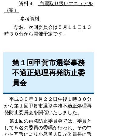
資料４
白票取り扱いマニュアル
（案）
参考資料
なお、次回委員会は５月１１日１３
時３０分から開催予定です。
第１回甲賀市選挙事務
不適正処理再発防止委
員会
平成３０年３月２２日午後１時３０分
から第１回甲賀市選挙事務不適正処理再
発防止委員会を開催いたしました。
第１回の再発防止委員会では、委員と
して５名の委員の委嘱が行われ、その中
から互選により小島勇人氏が委員長に選