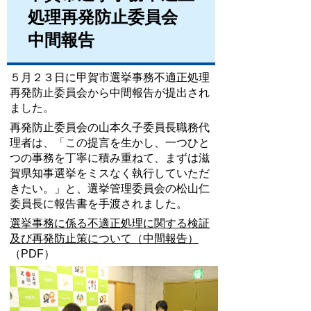
処理再発防止委員会
中間報告
５月２３日に甲賀市選挙事務不適正処理
再発防止委員会から中間報告が提出され
ました。
再発防止委員会の山本久子委員長職務代
理者は、「この提言を生かし、一つひと
つの事務を丁寧に積み重ねて、まずは滋
賀県知事選挙をミスなく執行していただ
きたい。」と、選挙管理委員会の松山仁
委員長に報告書を手渡されました。
選挙事務に係る不適正処理に関する検証
及び再発防止策について（中間報告）
（PDF）