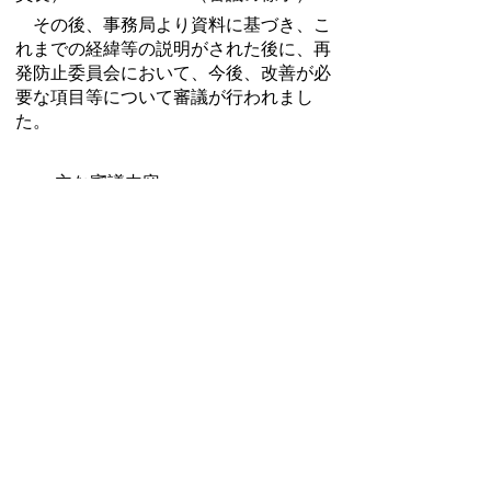
その後、事務局より資料に基づき、こ
れまでの経緯等の説明がされた後に、再
発防止委員会において、今後、改善が必
要な項目等について審議が行われまし
た。
・
主な審議内容
議事録
委員会資料
資料１
甲賀市選挙事務不適正
処理再発防止委員会要綱
資料２
甲賀市事務不適正処理
再発防止委員会委員名簿
資料３
これまでの経緯
資料４
記者会見の概要
資料５
開票事務マニュアル
資料６
投開票の概要