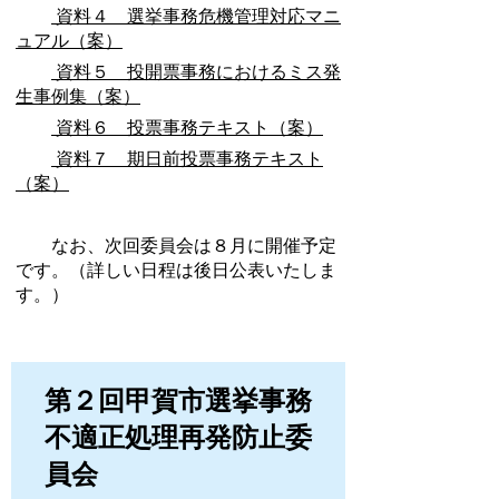
資料４ 選挙事務危機管理対応マニ
ュアル（案）
資料５ 投開票事務におけるミス発
生事例集（案）
資料６ 投票事務テキスト（案）
資料７ 期日前投票事務テキスト
（案）
なお、次回委員会は８月に開催予定
です。（詳しい日程は後日公表いたしま
す。）
第２回甲賀市選挙事務
不適正処理再発防止委
員会