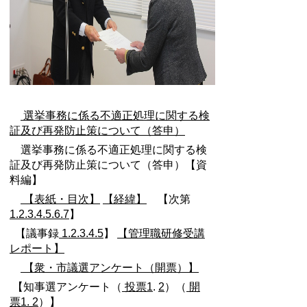
選挙事務に係る不適正処理に関する検
証及び再発防止策について（答申）
選挙事務に係る不適正処理に関する検
証及び再発防止策について（答申）【資
料編】
【表紙・目次】
【経緯】
【次第
1.
2.
3.
4.
5.
6.
7
】
【議事録
1.
2.
3.
4.
5
】
【管理職研修受講
レポート】
【衆・市議選アンケート（開票）】
【知事選アンケート（
投票1
.
2
）（
開
票1.
2
）】