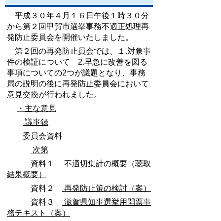
平成３０年４月１６日午後１時３０分
から第２回甲賀市選挙事務不適正処理再
発防止委員会を開催いたしました。
第２回の再発防止員会では、１.対象事
件の検証について 2.早急に改善を図る
事項についての2つが議題となり、事務
局の説明の後に再発防止委員会において
意見交換が行われました。
・主な意見
議事録
委員会資料
次第
資料１
不適切集計の概要（聴取
結果概要）
資料２
再発防止策の検討（案）
資料３
滋賀県知事選挙用開票事
務テキスト（案）