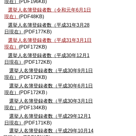
現在）
(PDF196KB)
選挙人名簿登録者数（令和元年6月1日
現在）
(PDF48KB)
選挙人名簿登録者数（平成31年3月28
日現在）
(PDF177KB)
選挙人名簿登録者数（平成31年3月1日
現在）
(PDF172KB)
選挙人名簿登録者数（平成30年12月1
日現在）
(PDF172KB)
選挙人名簿登録者数（平成30年9月1日
現在）
(PDF172KB)
選挙人名簿登録者数（平成30年6月1日
現在）
(PDF172KB）
選挙人名簿登録者数（平成30年3月1日
現在）
(PDF134KB)
選挙人名簿登録者数（平成29年12月1
日現在）
(PDF171KB)
選挙人名簿登録者数（平成29年10月14