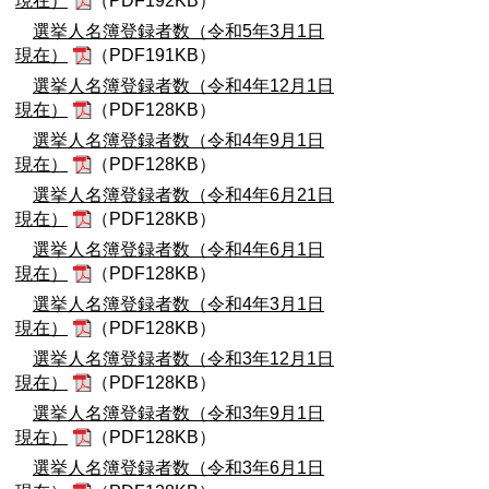
現在）
（PDF192KB）
選挙人名簿登録者数（令和5年3月1日
現在）
（PDF191KB）
選挙人名簿登録者数（令和4年12月1日
現在）
（PDF128KB）
選挙人名簿登録者数（令和4年9月1日
現在）
（PDF128KB）
選挙人名簿登録者数（令和4年6月21日
現在）
（PDF128KB）
選挙人名簿登録者数（令和4年6月1日
現在）
（PDF128KB）
選挙人名簿登録者数（令和4年3月1日
現在）
（PDF128KB）
選挙人名簿登録者数（令和3年12月1日
現在）
（PDF128KB）
選挙人名簿登録者数（令和3年9月1日
現在）
（PDF128KB）
選挙人名簿登録者数（令和3年6月1日