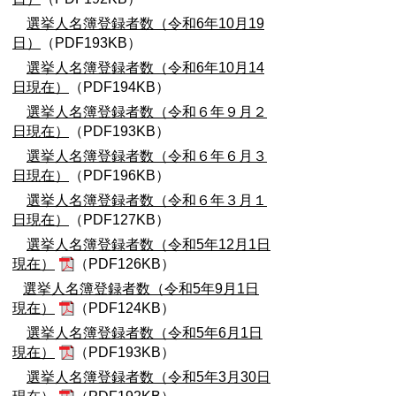
選挙人名簿登録者数（令和6年10月19
日）
（PDF193KB）
選挙人名簿登録者数（令和6年10月14
日現在）
（PDF194KB）
選挙人名簿登録者数（令和６年９月２
日現在）
（PDF193KB）
選挙人名簿登録者数（令和６年６月３
日現在）
（PDF196KB）
選挙人名簿登録者数（令和６年３月１
日現在）
（PDF127KB）
選挙人名簿登録者数（令和5年12月1日
現在）
（PDF126KB）
選挙人名簿登録者数（令和5年9月1日
現在）
（PDF124KB）
選挙人名簿登録者数（令和5年6月1日
現在）
（PDF193KB）
選挙人名簿登録者数（令和5年3月30日