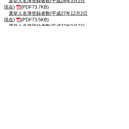
選挙人名簿登録者数(平成28年3月2日
現在)
(PDF73.7KB)
選挙人名簿登録者数(平成27年12月2日
現在)
(PDF73.5KB)
選挙人名簿登録者数(平成27年9月2日
現在)
(PDF73.5KB)
選挙人名簿登録者数(平成27年6月2日
現在)
(PDF75.6KB)
選挙人名簿登録者数(平成27年4月2日
現在)
(PDF 74.0KB)
選挙人名簿登録者数(平成27年3月2日
現在)
(PDF 73.6KB)
選挙人名簿登録者数(平成26年12月2日
現在)
(PDF 76.0KB)
選挙人名簿登録者数(平成26年12月1日
現在)
(PDF 74.0KB)
お問い合わせ先