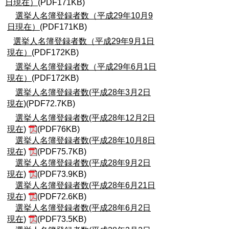
日現在）
(PDF171KB)
選挙人名簿登録者数（平成29年10月9
日現在）
(PDF171KB)
選挙人名簿登録者数（平成29年9月1日
現在）
(PDF172KB
)
選挙人名簿登録者数（平成29年6月1日
現在）
(PDF172KB)
選挙人名簿登録者数(平成28年3月2日
現在)
(PDF72.7KB)
選挙人名簿登録者数(平成28年12月2日
現在)
(PDF76KB)
選挙人名簿登録者数(平成28年10月8日
現在)
(PDF75.7KB)
選挙人名簿登録者数(平成28年9月2日
現在)
(PDF73.9KB)
選挙人名簿登録者数(平成28年6月21日
現在)
(PDF72.6KB)
選挙人名簿登録者数(平成28年6月2日
現在)
(PDF73.5KB)