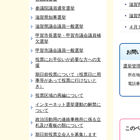
滋賀
参議院議員通常選挙
滋賀
滋賀県知事選挙
滋賀県議会議員一般選挙
４月
甲賀市長選挙・甲賀市議会議員補
欠選挙
甲賀市議会議員一般選挙
お問
投票にお手伝いが必要な方への支
援
選挙管
期日前投票について（投票日に用
所在地/
事等があって投票に行けないと
電話番
き）
投票区域の再編について
インターネット選挙運動の解禁に
ついて
政治活動用の連絡事務所に係る立
札及び看板の類について
このペ
期日前投票立会人を募集します