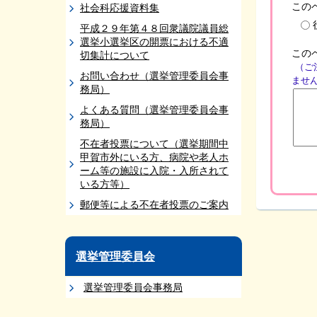
この
社会科応援資料集
平成２９年第４８回衆議院議員総
選挙小選挙区の開票における不適
この
切集計について
（ご
お問い合わせ（選挙管理委員会事
ませ
務局）
よくある質問（選挙管理委員会事
務局）
不在者投票について（選挙期間中
甲賀市外にいる方、病院や老人ホ
ーム等の施設に入院・入所されて
いる方等）
郵便等による不在者投票のご案内
選挙管理委員会
選挙管理委員会事務局