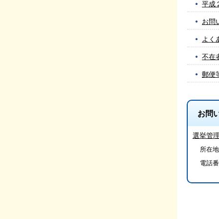
平成
お問
よく
不在
郵便
お問
選挙管
所在地/
電話番