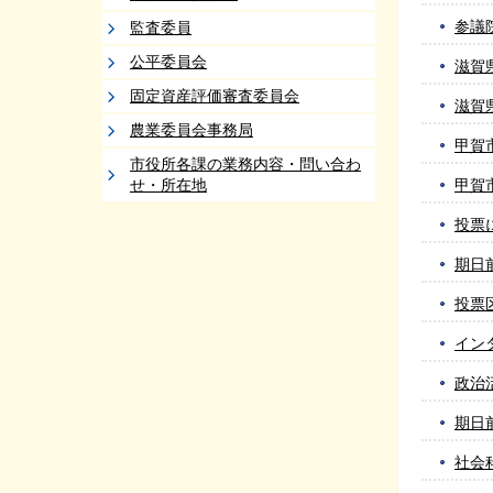
参議
監査委員
公平委員会
滋賀
固定資産評価審査委員会
滋賀
農業委員会事務局
甲賀
市役所各課の業務内容・問い合わ
せ・所在地
甲賀
投票
期日
投票
イン
政治
期日
社会