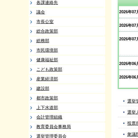
各課連絡先
議会
2026年07
市長公室
2026年07
総合政策部
2026年07
総務部
市民環境部
健康福祉部
2026年06
こども政策部
2026年06
産業経済部
建設部
都市政策部
選挙
上下水道部
選挙
会計管理組織
投票
教育委員会事務局
衆議
選挙管理委員会