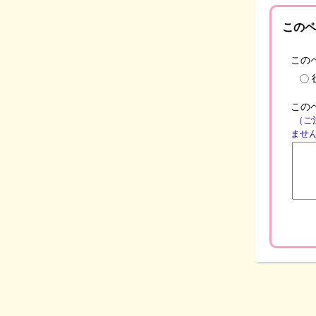
このペ
この
この
（ご
ませ