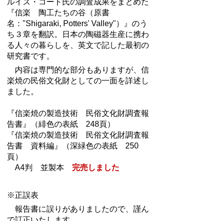
ルイズ・コート氏の調査成果をまとめた
『信楽 陶工たちの谷（原書
名："Shigaraki, Potters' Valley"）』のう
ち３章を翻訳。日本の陶磁器生産に携わ
る人々の暮らしを、英文で記した最初の
研究書です。
内容は専門的な部分もありますが、信
楽焼の民俗文化財としての一面を詳述し
ました。
『信楽焼の製造技術 民俗文化財調査報
告書』（緋色の表紙 248頁）
『信楽焼の製造技術 民俗文化財調査報
告書 資料編』（深緑色の表紙 250
頁）
A4判 並製本
完売しました
※正誤表
報告書に誤りがありましたので、謹ん
で訂正いたします。