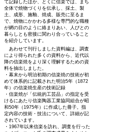
て記録したほか、とくに信楽では、まち
全体で焼物づくりを伝承し、採土、製
土、成形、施釉、焼成、販売に至るま
で、焼物にかかわる多様な専門的な職種
が網の目のように絡まりあい、人びとの
暮らしとも密接に関わり合っていること
を紹介しています。
あわせて刊行しました資料編は、調査
により得られた多くの資料から、近代以
降の信楽焼をより深く理解するための資
料を抽出しました。
・幕末から明治初期の信楽焼の技術が初
めて体系的に記載された明治5年（1872
年）の信楽焼生産の技術記録
・信楽焼が「伝統的工芸品」の指定を受
けるにあたり信楽陶器工業協同組合が昭
和50年（1975年）に作成した冊子。指
定内容の技術・技法について、詳細が記
されています。
・1967年以来信楽を訪れ、調査を行った