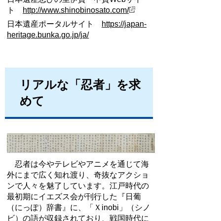
ト
http://www.shinobinosato.com/
日本遺産ポータルサイト
https://japan-
heritage.bunka.go.jp/ja/
リアルな「忍者」を求
めて
忍者は今やテレビやアニメを通じて海
外にまで広く知れ渡り、奇抜なアクショ
ンで人々を魅了しています。江戸時代の
最初期にイエズス会が刊行した『日葡
（にっぽ）辞書』に、「Ｘinobi」（シノ
ビ）の語が収録されており、戦国時代に