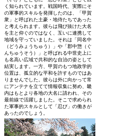
く知られています。戦国時代、実際にそ
の軍事的スキルを発揮したのは、「甲賀
衆」と呼ばれた土豪・地侍たちであった
と考えられます。彼らは飛び抜けた大名
を主と仰ぐのではなく、互いに連携して
地域を守っていました。それは「同名中
（どうみょうちゅう）」や「郡中惣（ぐ
んちゅうそう）」と呼ばれる中世史上に
も名高い広域で共和的な自治の姿として
結実します。一方、甲賀のもつ地政学的
位置は、孤立的な平和を許すものではあ
りませんでした。彼らは外に向かって常
にアンテナを立てて情報収集に努め、畿
内はもとより各地の大名に請われ、その
最前線で活躍しました。そこで求められ
た軍事的スキルとして「忍び」の働きが
あったのでしょう。