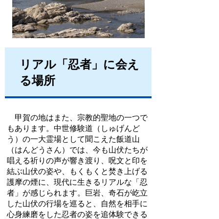
リアル「忍者」に会え
る場所
甲賀の地はまた、宗教的聖地の一つで
もあります。中世修験道（しゅげんど
う）の一大霊場として聞こえた飯道山
（はんどうさん）では、今も山伏たちが
唱える祈りの声が響き渡り、呪文と印を
結ぶ山伏の姿や、もくもくと焚き上げる
護摩の煙に、現代に生きるリアルな「忍
者」が感じられます。巨岩、奇石が屹立
した山伏の行場を巡ると、自然を相手に
心身練磨をした忍者の姿を追体験できる