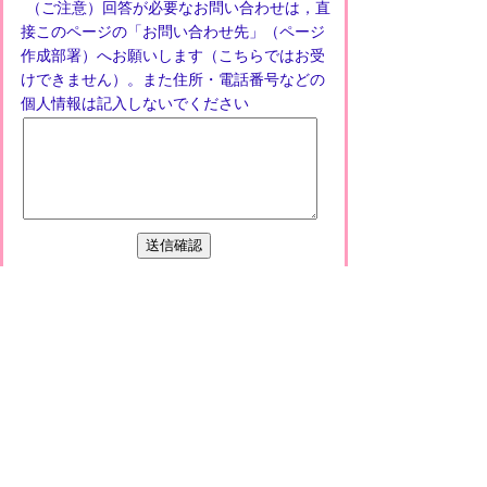
（ご注意）回答が必要なお問い合わせは，直
接このページの「お問い合わせ先」（ページ
作成部署）へお願いします（こちらではお受
けできません）。また住所・電話番号などの
個人情報は記入しないでください
プライバシーポリシー
免責事項・著作権
リンクについて
このサイトの使い方
このサイトの考え方
甲賀市役所
〒528-8502
甲賀市水口町水口6053番地