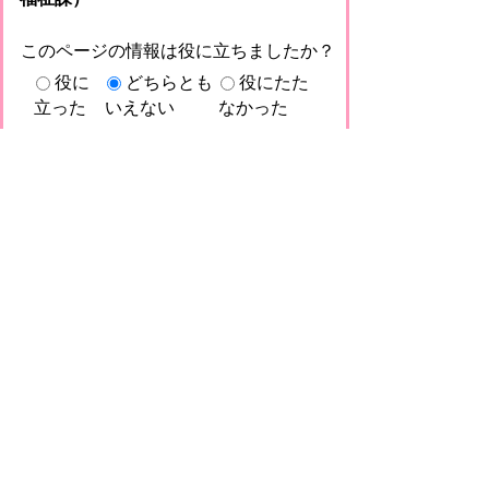
このページの情報は役に立ちましたか？
役に
どちらとも
役にたた
立った
いえない
なかった
このページに関してご意見がありました
らご記入ください。
（ご注意）回答が必要なお問い合わせは，直
接このページの「お問い合わせ先」（ページ
作成部署）へお願いします（こちらではお受
けできません）。また住所・電話番号などの
個人情報は記入しないでください