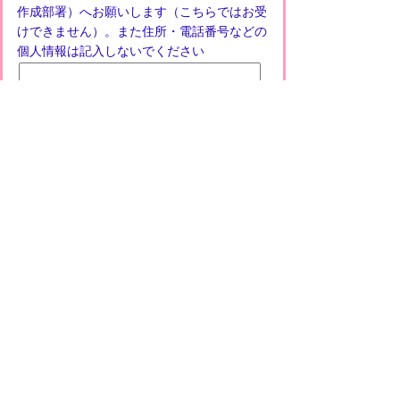
作成部署）へお願いします（こちらではお受
けできません）。また住所・電話番号などの
個人情報は記入しないでください
プライバシーポリシー
免責事項・著作権
リンクについて
このサイトの使い方
このサイトの考え方
甲賀市役所
〒528-8502
甲賀市水口町水口6053番地
TEL
0748-65-0650
FAX 0748-63-4086