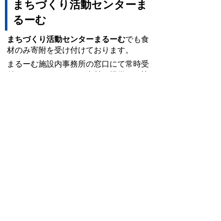
まちづくり活動センター
ま
るーむ
まちづく
り活動センターまるーむ
でも食
材のみ寄附を受け付けております。
まるーむ施設内事務所の窓口にて常時受
付しておりますので、食材の提供にご協
力ください。
・水口町水口6009番地1
・TEL：70-2595
その他、以下（外部リンク）から県内で
フードドライブを実施している団体やフ
ードバンク団体を閲覧できます。
滋賀県「フードドライブに参加しよう」