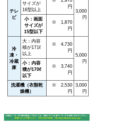
※ 2,970
サイズが
円
16型以上
テレ
3,000
ビ
円
小：画面
※ 1,870
サイズが
円
15型以下
大：内容
※ 4,730
積が171ℓ
冷
円
以上
凍・
5,000
冷蔵
円
小：内容
※ 3,740
庫
積が170ℓ
円
以下
洗濯機（衣類乾
※ 2,530
3,000
燥機）
円
円