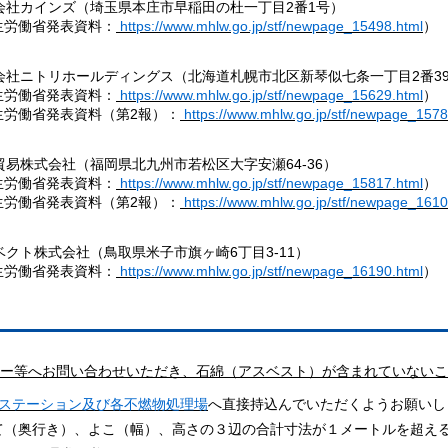
式会社カインズ（埼玉県本庄市早稲田の杜一丁目2番1号）
労働省発表資料：
https://www.mhlw.go.jp/stf/newpage_15498.html
）
式会社ニトリホールディングス（北海道札幌市北区新琴似七条一丁目2番3
労働省発表資料：
https://www.mhlw.go.jp/stf/newpage_15629.html
）
労働省発表資料（第2報）：
https://www.mhlw.go.jp/stf/newpage_1578
二貿易株式会社（福岡県北九州市若松区大字安瀬64-36）
労働省発表資料：
https://www.mhlw.go.jp/stf/newpage_15817.html
）
労働省発表資料（第2報）：
https://www.mhlw.go.jp/stf/newpage_1610
イベクト株式会社（鳥取県米子市旗ヶ崎6丁目3-11）
労働省発表資料：
https://www.mhlw.go.jp/stf/newpage_16190.html
）
ー等へお問い合わせいただき、
石綿（アスベスト）が含まれていないこ
ステーション及び各不燃物処理場
へ直接持込んでいただくようお願いし
て（奥行き）、よこ（幅）、高さの３辺の合計寸法が１メートルを超え