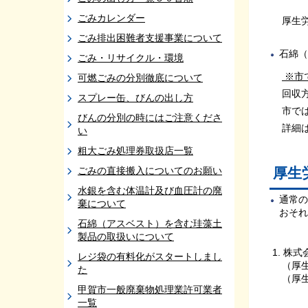
ごみカレンダー
厚生労
ごみ排出困難者支援事業について
石綿（
ごみ・リサイクル・環境
※市
可燃ごみの分別徹底について
回収方
スプレー缶、びんの出し方
市では
びんの分別の時にはご注意くださ
詳細は
い
粗大ごみ処理券取扱店一覧
ごみの直接搬入についてのお願い
厚生
水銀を含む体温計及び血圧計の廃
通常の
棄について
おそれ
石綿（アスベスト）を含む珪藻土
製品の取扱いについて
1. 株
レジ袋の有料化がスタートしまし
（
厚
た
（
厚
甲賀市一般廃棄物処理業許可業者
一覧