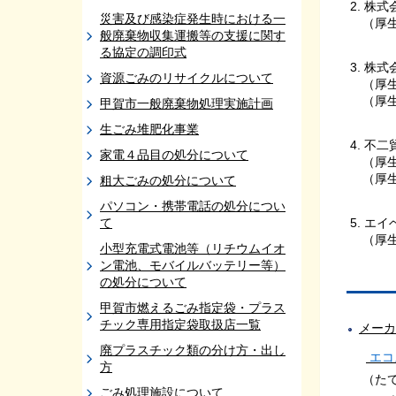
2. 株
災害及び感染症発生時における一
（厚生
般廃棄物収集運搬等の支援に関す
る協定の調印式
3. 株
資源ごみのリサイクルについて
（厚生
（厚生
甲賀市一般廃棄物処理実施計画
生ごみ堆肥化事業
4. 不
家電４品目の処分について
（厚生
（厚生
粗大ごみの処分について
パソコン・携帯電話の処分につい
て
5. エ
（厚生
小型充電式電池等（リチウムイオ
ン電池、モバイルバッテリー等）
の処分について
甲賀市燃えるごみ指定袋・プラス
チック専用指定袋取扱店一覧
メーカ
廃プラスチック類の分け方・出し
エコ
方
（
た
ごみ処理施設について