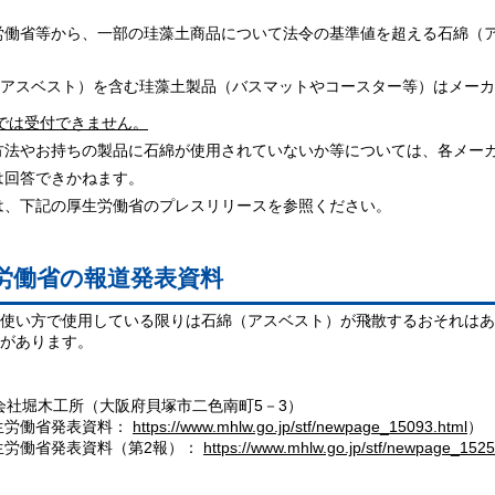
働省等から、一部の珪藻土商品について法令の基準値を超える石綿（ア
アスベスト）を含む珪藻土製品（バスマットやコースター等）はメーカ
では受付できません。
法やお持ちの製品に石綿が使用されていないか等については、各メーカ
回答できかねます。
、下記の厚生労働省のプレスリリースを参照ください。
労働省の報道発表資料
使い方で使用している限りは石綿（アスベスト）が飛散するおそれはあ
があります。
式会社堀木工所（大阪府貝塚市二色南町5－3）
生労働省発表資料：
https://www.mhlw.go.jp/stf/newpage_15093.html
）
生労働省発表資料（第2報）
：
https://www.mhlw.go.jp/stf/newpage_1525