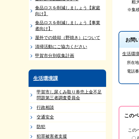
粗大
食品ロスを削減しましょう【家庭
※集積
向け】
食品ロスを削減しましょう【事業
者向け】
屋外での焼却（野焼き）について
お問
清掃活動にご協力ください
生活環
甲賀市分別収集計画
所在地/
電話番
生活環境課
甲賀市し尿くみ取り券売上金不足
問題第三者調査委員会
行政相談
このペ
交通安全
防犯
この
犯罪被害者支援