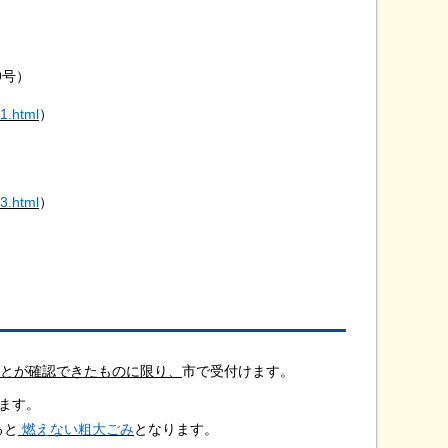
9号）
1.html
）
3.html
）
とが確認できたものに限り
、
市で受付けます。
ます。
ると
燃えない粗大ごみ
となります。