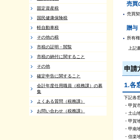
売買
固定資産税
売買契
国民健康保険税
贈与
軽自動車税
その他の税
所有権
市税の証明・閲覧
上記書
市税の納付に関すること
その他
申請
確定申告に関すること
1.
会計年度任用職員（税務課）の募
集
下記各
よくある質問（税務課）
・甲賀
お問い合わせ（税務課）
・土山
・甲賀
・甲南
・信楽