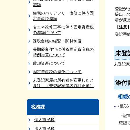
減額
登記が
住宅のバリアフリー改修に伴う固
提出し
定資産税減額
者が変
省エネ改修工事に伴う固定資産税
【注意
の減額について
登記手
課税台帳の縦覧・閲覧制度
長期優良住宅に係る固定資産税の
未登
特例措置について
償却資産について
未登記家
固定資産税の減免について
未登記家屋の所有者を変更したと
添付
きは （未登記家屋名義訂正願）
相続
相続を
税務課
上記書
個人市民税
確認で
法人市民税