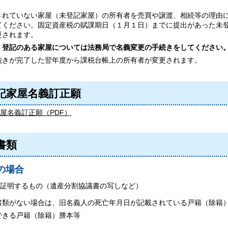
されていない家屋（未登記家屋）の所有者を売買や譲渡、相続等の理由
てください。固定資産税の賦課期日（１月１日）までに提出があった未
更されます。
】
登記のある家屋については法務局で名義変更の手続きをしてください
続きが完了した翌年度から課税台帳上の所有者が変更されます。
記家屋名義訂正願
屋名義訂正願（PDF）
書類
の場合
証明するもの（遺産分割協議書の写しなど）
類がない場合は、旧名義人の死亡年月日が記載されている戸籍（除籍）
きる戸籍（除籍）謄本等