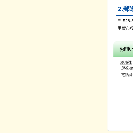
2.
〒 52
甲賀市
お問
税務課
所在地/〒
電話番号/
（市県
資産税係 
（固
収
(口座