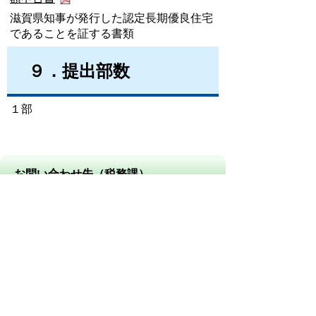
滋賀県知事が発行した認定長期優良住宅
であることを証する書類
９．提出部数
１部
お問い合わせ先（税務課）
税務課
所在地/〒 528-8502甲賀市水口町水口6053番地
電話番号/市民税係 0748-69-2128
FAX/0748-63-4574
（市県民税、法人市民税、国民健康
保険税、軽自動車税、入湯税、鉱産税等）
資産税係 0748-69-2129