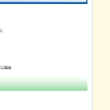
載）
ーツ協会