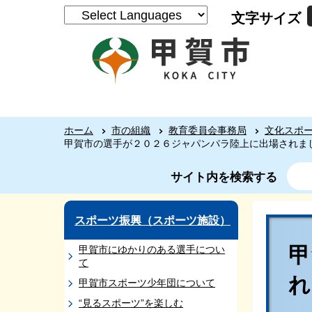
文字サイズ
ホーム
市の組織
教育委員会事務局
文化スポ
甲賀市の選手が２０２６ジャパンパラ陸上に出場されま
サイト内を検索する
スポーツ振興（スポーツ施設）
甲賀市にゆかりのある選手につい
て
甲賀市スポーツ少年団について
“見るスポーツ”を楽しむ