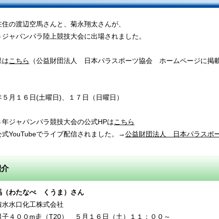
在住の渡辺空馬さんと、菊永翔太さんが、
６ジャパンパラ陸上競技大会に出場されました。
果は
こちら
（公益財団法人 日本パラスポーツ協会 ホームページに掲
年５月１６日(土曜日)、１７日（日曜日）
６年ジャパンパラ競技大会の公式HPは
こちら
式YouTubeでライブ配信されました。→
公益財団法人 日本パラスポ
紹介
馬（わたなべ くうま）さん
積水水口化工株式会社
男子４００m走（T20） ５月１６日（土）１１：００～