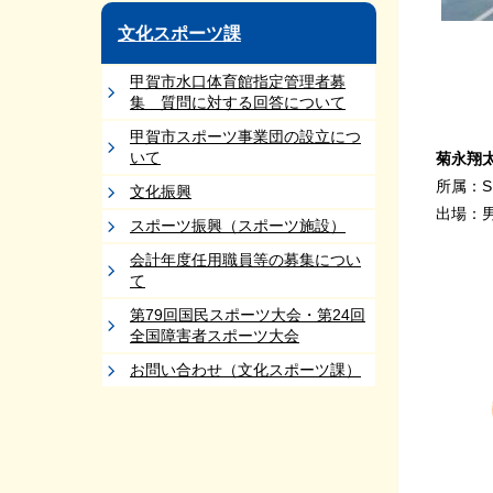
文化スポーツ課
甲賀市水口体育館指定管理者募
集 質問に対する回答について
甲賀市スポーツ事業団の設立につ
いて
菊永翔
所属：S.
文化振興
出場：
スポーツ振興（スポーツ施設）
会計年度任用職員等の募集につい
て
第79回国民スポーツ大会・第24回
全国障害者スポーツ大会
お問い合わせ（文化スポーツ課）