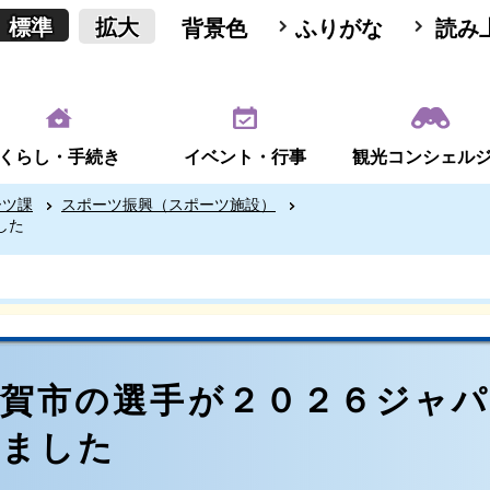
標準
拡大
背景色
ふりがな
読み
くらし・手続き
イベント・行事
観光コンシェル
ーツ課
スポーツ振興（スポーツ施設）
した
甲賀市の選手が２０２６ジャ
れました