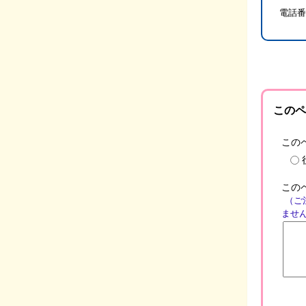
電話番
このペ
この
この
（ご
ませ