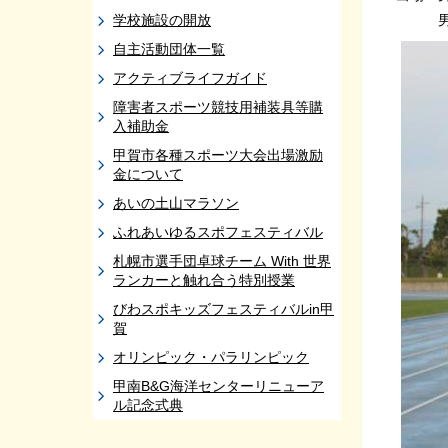
学校施設の開放
男子２
自主活動団体一覧
アクティブライフガイド
障害者スポーツ競技用補装具等購
入補助金
甲賀市各種スポーツ大会出場激励
金について
あいの土山マラソン
ふれあいゆるスポフェスティバル
札幌市選手団卓球チーム With 世界
ランカーと触れ合う特別授業
びわスポキッズフェスティバルin甲
賀
オリンピック・パラリンピック
甲南B&G海洋センターリニューア
ル記念式典