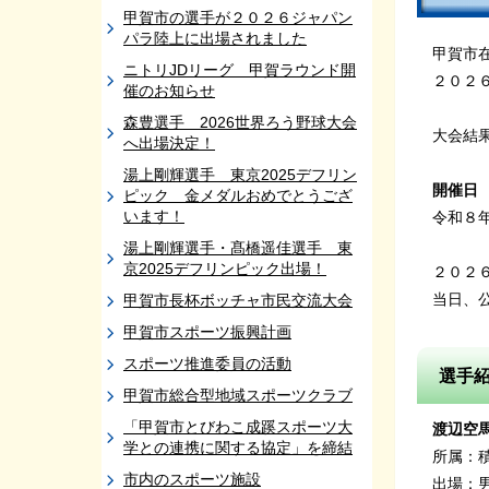
甲賀市の選手が２０２６ジャパン
パラ陸上に出場されました
甲賀市
ニトリJDリーグ 甲賀ラウンド開
２０２
催のお知らせ
森豊選手 2026世界ろう野球大会
大会結
へ出場決定！
湯上剛輝選手 東京2025デフリン
開催日
ピック 金メダルおめでとうござ
います！
令和８
湯上剛輝選手・髙橋遥佳選手 東
京2025デフリンピック出場！
２０２
当日、公
甲賀市長杯ボッチャ市民交流大会
甲賀市スポーツ振興計画
スポーツ推進委員の活動
選手
甲賀市総合型地域スポーツクラブ
「甲賀市とびわこ成蹊スポーツ大
渡辺空
学との連携に関する協定」を締結
所属：
市内のスポーツ施設
出場：