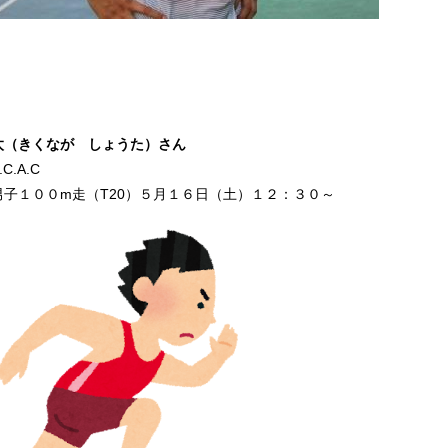
太（きくなが しょうた）さん
C.A.C
男子１００m走（T20）５月１６日（土）１２：３０～