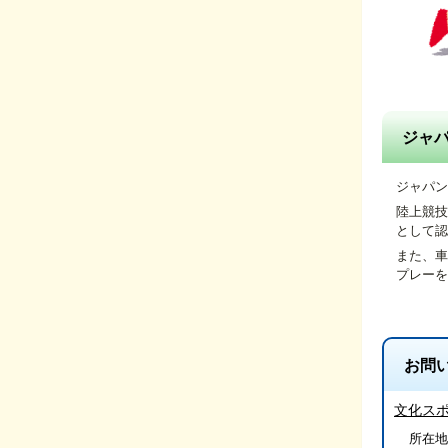
ジャ
ジャパン
陸上競技
として認
また、車
プレーを
お問
文化ス
所在地/