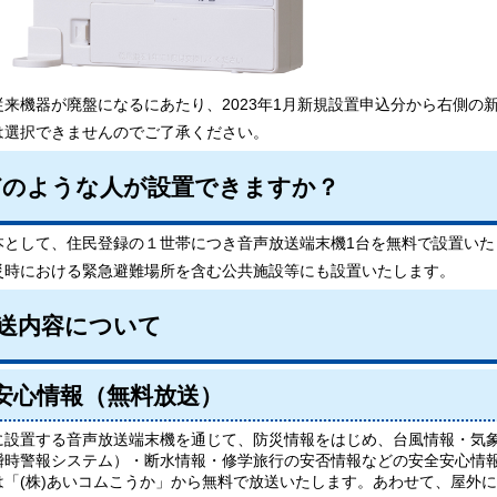
従来機器が廃盤になるにあたり、2023年1月新規設置申込分から右側の
は選択できませんのでご了承ください。
のような人が設置できますか？
本として、住民登録の１世帯につき音声放送端末機1台を無料で設置いた
災時における緊急避難場所を含む公共施設等にも設置いたします。
送内容について
安心情報（無料放送）
に設置する音声放送端末機を通じて、防災情報をはじめ、台風情報・気
瞬時警報システム）・断水情報・修学旅行の安否情報などの安全安心情
は「(株)あいコムこうか」から無料で放送いたします。あわせて、屋外