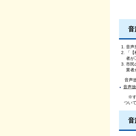
音
音声
「【
者が
市民
業者
音声放
音声放
※す
つい
音