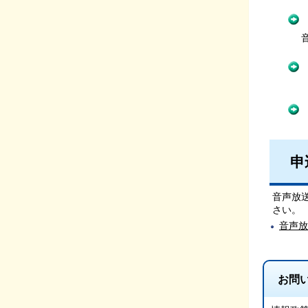
音声放
音声放
転出等
申
音声放
さい。
音声放
お問