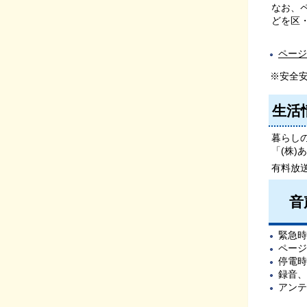
なお、
どを区
ページ
※安全
生活
暮らし
「(株
有料放
音
緊急時
ページ
停電時
録音、
アン