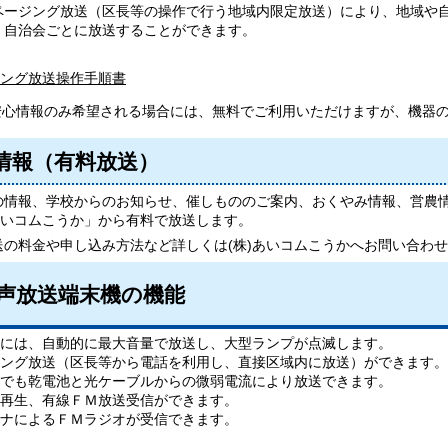
ページング放送（区長等の操作で行う地域内限定放送）により、地域や
・自治会ごとに放送することができます。
ング放送操作手順書
安心情報のみ希望される場合には、無料でご利用いただけますが、機器
情報（有料放送）
の情報、学校からのお知らせ、催しもののご案内、おくやみ情報、営農
)あいコムこうか」から有料で放送します。
送の料金や申し込み方法など詳しくは(株)あいコムこうかへお問い合わ
声放送端末機の機能
には、自動的に最大音量で放送し、大型ランプが点滅します。
ング放送（区長等から電話を利用し、直接区域内に放送）ができます。
でも乾電池と光ケーブルからの微弱電流により放送できます。
再生、有線ＦＭ放送受信ができます。
テナによるＦＭラジオが受信できます。