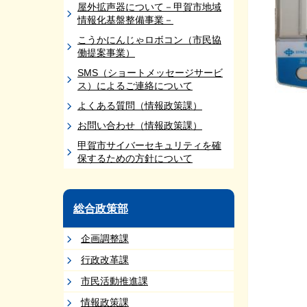
屋外拡声器について－甲賀市地域
情報化基盤整備事業－
こうかにんじゃロボコン（市民協
働提案事業）
SMS（ショートメッセージサービ
ス）によるご連絡について
よくある質問（情報政策課）
お問い合わせ（情報政策課）
甲賀市サイバーセキュリティを確
保するための方針について
総合政策部
企画調整課
行政改革課
市民活動推進課
情報政策課