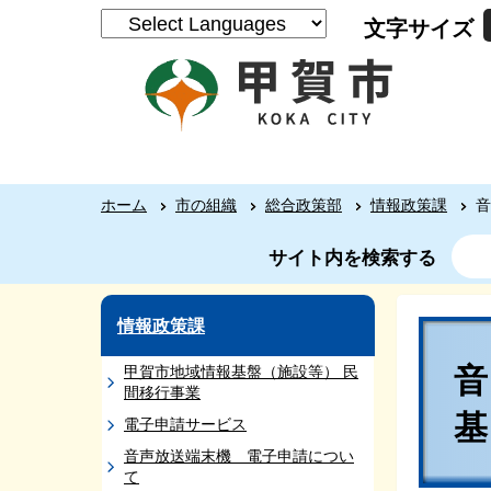
文字サイズ
ホーム
市の組織
総合政策部
情報政策課
音
サイト内を検索する
情報政策課
甲賀市地域情報基盤（施設等） 民
間移行事業
電子申請サービス
音声放送端末機 電子申請につい
て