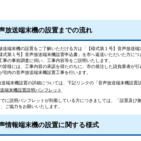
声放送端末機の設置までの流れ
放送端末機の設置をご了解いただける方は「【様式第１号】音声放送端
様式第１号】音声放送端末機設置申込書」を市へ返送いただいた方につ
工事の事前調査に伺い、工事内容等をご説明いたします。
の皆様には、工事内容の承諾を得たのちに、市の発注した請負業者が引
が宅内の音声放送端末機設置工事を行います。
送端末機設置の詳細については、下記リンクの「音声放送端末機設置説
送端末機設置説明パンフレット
でに説明パンフレットが到着している方につきましては、「設置及び施
て、ご協力をお願いいたします。
声情報端末機の設置に関する様式