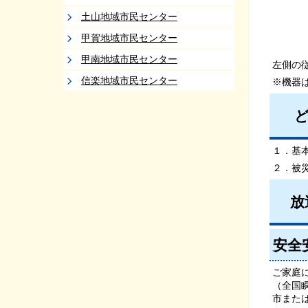
土山地域市民センター
甲賀地域市民センター
甲南地域市民センター
左側の
信楽地域市民センター
※機器
ど
１．基
２．被
放
安全
ご家庭
（全国
市また