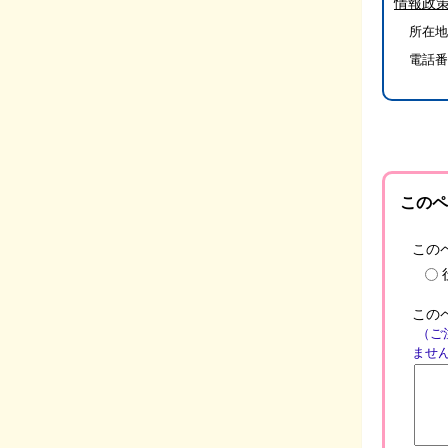
情報政
所在地/
電話番
このペ
この
この
（ご
ませ