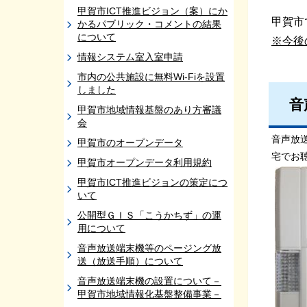
甲賀市ICT推進ビジョン（案）にか
甲賀市
かるパブリック・コメントの結果
について
※今後
情報システム室入室申請
市内の公共施設に無料Wi-Fiを設置
しました
音
甲賀市地域情報基盤のあり方審議
会
音声放
甲賀市のオープンデータ
宅でお
甲賀市オープンデータ利用規約
甲賀市ICT推進ビジョンの策定につ
いて
公開型ＧＩＳ「こうかちず」の運
用について
音声放送端末機等のページング放
送（放送手順）について
音声放送端末機の設置について－
甲賀市地域情報化基盤整備事業－