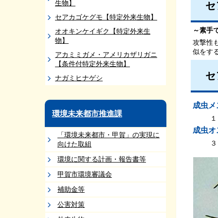
生物】
セ
セアカゴケグモ【特定外来生物】
～素手
オオキンケイギク【特定外来生
物】
攻撃性
似をす
アカミミガメ・アメリカザリガニ
【条件付特定外来生物】
セ
ナガミヒナゲシ
成虫メ
環境未来都市推進課
１
成虫オ
「環境未来都市・甲賀」の実現に
３
向けた取組
環境に関する計画・報告書等
甲賀市環境審議会
補助金等
公害対策