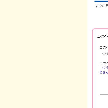
すぐに
このペ
この
この
（ご
ませ