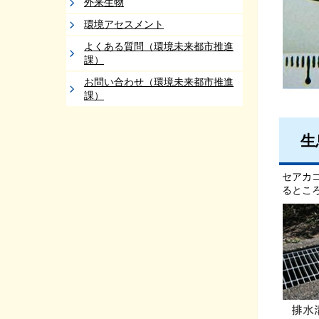
外来生物
環境アセスメント
よくある質問（環境未来都市推進
課）
お問い合わせ（環境未来都市推進
課）
生
セアカ
るとこ