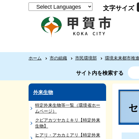
文字サイズ
ホーム
市の組織
市民環境部
環境未来都市推
サイト内を検索する
外来生物
特定外来生物等一覧（環境省ホー
ムページ）
クビアカツヤカミキリ【特定外来
生物】
ヒアリ・アカカミアリ【特定外来