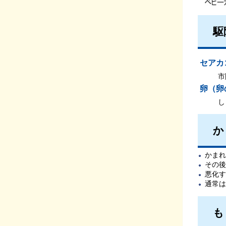
駆
セアカ
市
卵（卵
し
か
かまれ
その後
悪化す
通常は
も