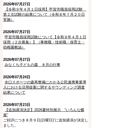
2026年07月27日
【令和９年４月１日採用】甲賀市職員採用試験
第２次試験の結果について（令和８年７月２０日
実施）
2026年07月27日
甲賀市職員採用試験について【令和９年４月１日
採用（２次募集）】（事務職・技術職・保育士・
幼稚園教諭）
2026年07月27日
みなくち子どもの森 ８月の行事
2026年07月24日
水口スポーツの森再整備にかかる公民連携事業導
入における活用提案に関するサウンディング調査
結果について
2026年07月23日
【追加講演決定】2026夏特別展示 ”いろんな蝶
展”
ご好評につき８月９日(日曜日)”に追加講演が決定し
ました。