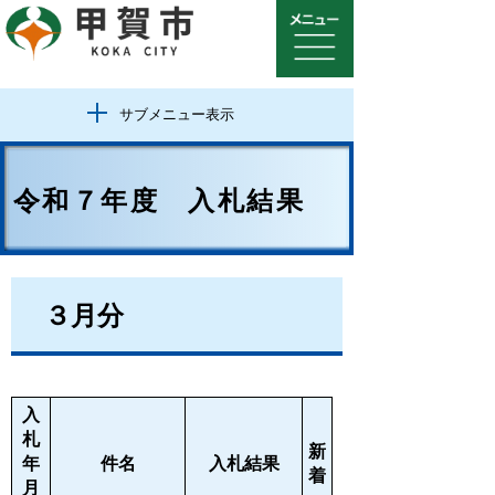
サブメニュー表示
令和７年度 入札結果
３月分
入
札
新
年
件名
入札結果
着
月