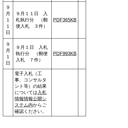
９
月
９月１１日 入
１
札執行分 （郵
PDF365KB
１
便入札 ３件）
日
９
９月１日 入札
月
執行分 （郵便
PDF993KB
１
入札 ７件）
日
電子入札（工
事、コンサルタ
ント等）の結果
については
入札
情報情報公開シ
ステム内
からご
確認ください。