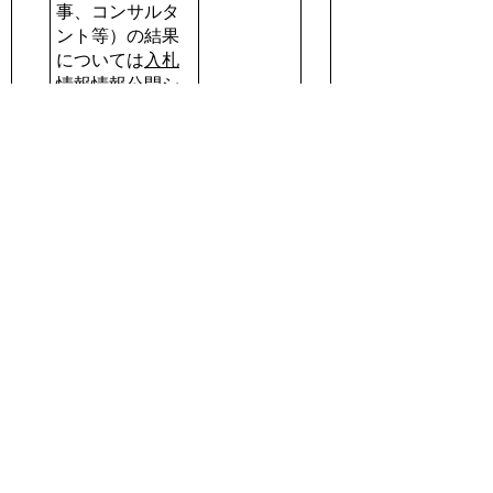
事、コンサルタ
ント等）の結果
については
入札
情報情報公開シ
ステム内
からご
確認ください。
６月分
入
札
新
年
件名
入札結果
着
月
日
６