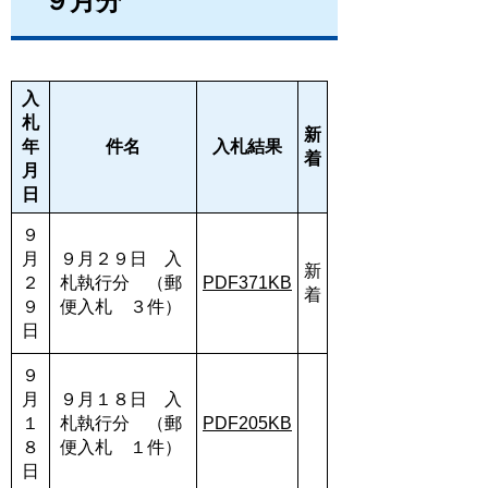
９月分
入
札
新
年
件名
入札結果
着
月
日
９
月
９月２９日 入
新
２
札執行分 （郵
PDF371KB
着
９
便入札 ３件）
日
９
月
９月１８日 入
１
札執行分 （郵
PDF205KB
８
便入札 １件）
日