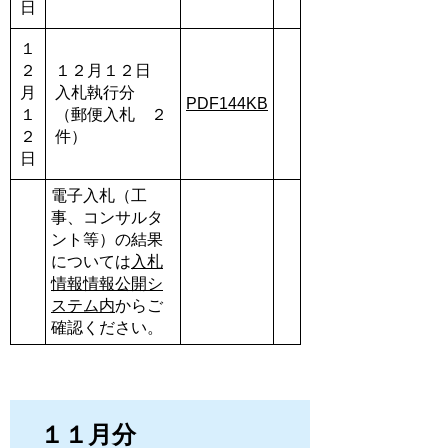
日
１
２
１２月１２日
月
入札執行分
PDF144KB
１
（郵便入札 ２
２
件）
日
電子入札（工
事、コンサルタ
ント等）の結果
については
入札
情報情報公開シ
ステム内
からご
確認ください。
１１月分