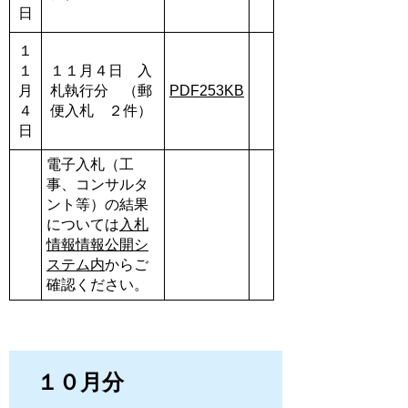
日
１
１
１１月４日 入
月
札執行分 （郵
PDF253KB
４
便入札 ２件）
日
電子入札（工
事、コンサルタ
ント等）の結果
については
入札
情報情報公開シ
ステム内
からご
確認ください。
１０月分