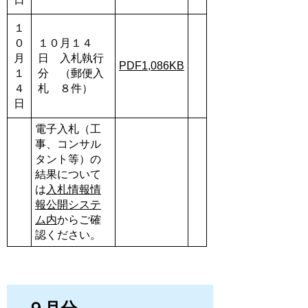
１
０
１０月１４
月
日 入札執行
PDF1,086KB
１
分 （郵便入
４
札 ８件）
日
電子入札（工
事、コンサル
タント等）の
結果について
は
入札情報情
報公開システ
ム内
からご確
認ください。