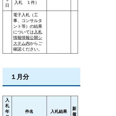
入札 １件）
日
電子入札（工
事、コンサルタ
ント等）の結果
については
入札
情報情報公開シ
ステム内
からご
確認ください。
１月分
入
札
新
年
件名
入札結果
着