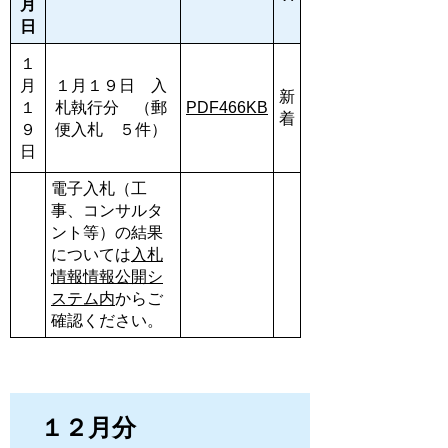
月
日
１
月
１月１９日 入
新
１
札執行分 （郵
PDF466KB
着
９
便入札 ５件）
日
電子入札（工
事、コンサルタ
ント等）の結果
については
入札
情報情報公開シ
ステム内
からご
確認ください。
１２月分