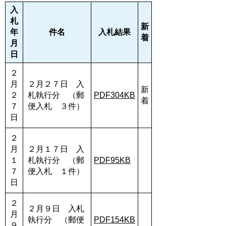
入
札
新
年
件名
入札結果
着
月
日
２
月
２月２７日 入
新
２
札執行分 （郵
PDF304KB
着
７
便入札 ３件）
日
２
月
２月１７日 入
１
札執行分 （郵
PDF95KB
７
便入札 １件）
日
２
２月９日 入札
月
執行分 （郵便
PDF154KB
９