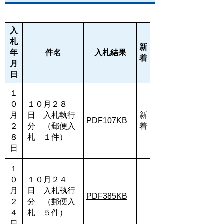
入
札
新
年
件名
入札結果
着
月
日
１
０
１０月２８
月
日 入札執行
新
PDF107KB
２
分 （郵便入
着
８
札 １件）
日
１
０
１０月２４
月
日 入札執行
PDF385KB
２
分 （郵便入
４
札 ５件）
日