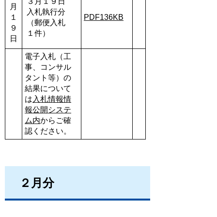
３月１９日
月
入札執行分
１
PDF136KB
（郵便入札
９
１件）
日
電子入札（工
事、コンサル
タント等）の
結果について
は
入札情報情
報公開システ
ム内
からご確
認ください。
２月分