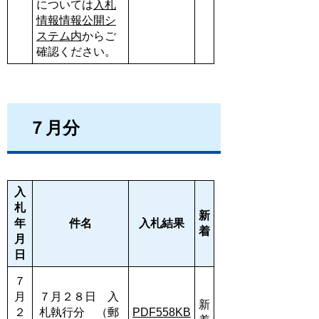
については
入札
情報情報公開シ
ステム内
からご
確認ください。
７月分
入
札
新
年
件名
入札結果
着
月
日
７
月
７月２８日 入
新
２
札執行分 （郵
PDF558KB