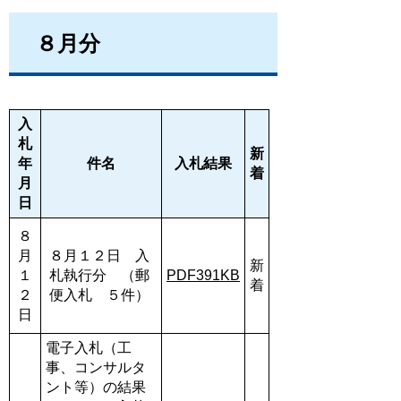
８月分
入
札
新
年
件名
入札結果
着
月
日
８
月
８月１２日 入
新
１
札執行分 （郵
PDF391KB
着
２
便入札 ５件）
日
電子入札（工
事、コンサルタ
ント等）の結果