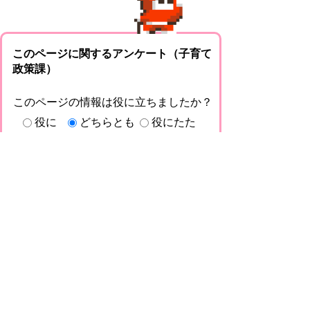
このページに関するアンケート（子育て
政策課）
このページの情報は役に立ちましたか？
役に
どちらとも
役にたた
立った
いえない
なかった
このページに関してご意見がありました
らご記入ください。
（ご注意）回答が必要なお問い合わせは，直
接このページの「お問い合わせ先」（ページ
作成部署）へお願いします（こちらではお受
けできません）。また住所・電話番号などの
個人情報は記入しないでください