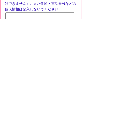
けできません）。また住所・電話番号などの
個人情報は記入しないでください
プライバシーポリシー
免責事項・著作権
リンクについて
このサイトの使い方
このサイトの考え方
甲賀市役所
〒528-8502
甲賀市水口町水口6053番地
TEL
0748-65-0650
FAX 0748-63-4086
市役所などの一般的な業務時間は9時～16時