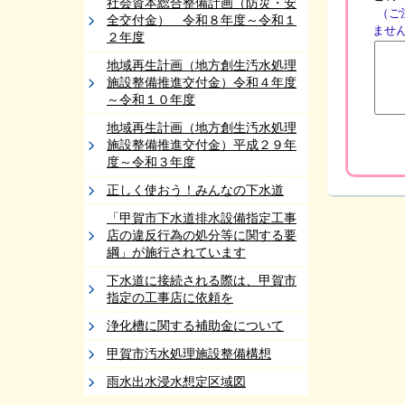
社会資本総合整備計画（防災・安
（ご
全交付金） 令和８年度～令和１
ませ
２年度
地域再生計画（地方創生汚水処理
施設整備推進交付金）令和４年度
～令和１０年度
地域再生計画（地方創生汚水処理
施設整備推進交付金）平成２９年
度～令和３年度
正しく使おう！みんなの下水道
「甲賀市下水道排水設備指定工事
店の違反行為の処分等に関する要
綱」が施行されています
下水道に接続される際は、甲賀市
指定の工事店に依頼を
浄化槽に関する補助金について
甲賀市汚水処理施設整備構想
雨水出水浸水想定区域図