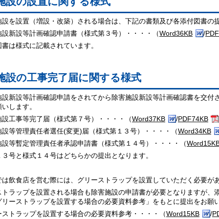
施設の設置に関する様式
施設を設置（増設・改築）される場合は、下記の書類及び各添付図書の
施設新設等計画確認申請書（様式第３号）・・・・（
Word36KB
/
PDF
図書は様式に記載されています。
施設の工事完了届に関する様式
施設新設等計画確認申請をされてから除害施設新設等計画確認書を交付
願いします。
施設工事等完了届（様式第７号）・・・・（
Word37KB
/
PDF74KB
施設等管理責任者選任(変更)届（様式第１３号）・・・・（
Word34KB
施設等暫定管理責任者承認申請書（様式第１４号）・・・・（
Word15K
１３号と様式１４号はどちらかの提出となります。
では飲食店を営む際には、グリーストラップを設置していただく必要が
ストラップを設置される場合も除害施設の申請書が必要となりますが、
グリーストラップを設置する場合の必要資料参考」をもとに提出をお願
ーストラップを設置する場合の必要資料参考・・・・（
Word15KB
/
P