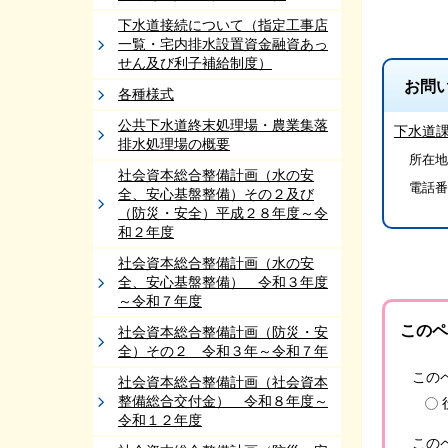
下水道接続について（指定工事店
一覧・宅内排水設置資金融資あっ
せん及び利子補給制度）
お問
各種様式
公共下水道終末処理場・農業集落
下水道
排水処理場の概要
所在地/
社会資本総合整備計画（水の安
電話番
全、安心基盤整備）その２及び
（防災・安全）平成２８年度～令
和２年度
社会資本総合整備計画（水の安
全、安心基盤整備） 令和３年度
～令和７年度
このペ
社会資本総合整備計画（防災・安
全）その２ 令和３年～令和７年
この
社会資本総合整備計画（社会資本
整備総合交付金） 令和８年度～
令和１２年度
この