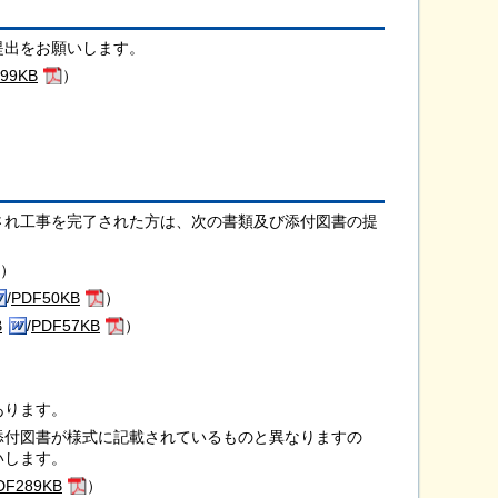
提出をお願いします。
99KB
）
され工事を完了された方は、次の書類及び添付図書の提
）
/
PDF50KB
）
B
/
PDF57KB
）
あります。
添付図書が様式に記載されているものと異なりますの
いします。
DF289KB
）