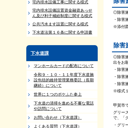
除害
宅内排水設備工事に関する様式
宅内排水設備設置資金融資あっせ
◎除害
ん及び利子補給制度に関する様式
・除害
公共汚水ます設置に関する様式
※添付
下水道法第１６条に関する申請書
除害
下水道課
◎除害
出をお
マンホールカードの配布について
・除害
令和９・１０・１１年度下水道施
・除害
設包括的維持管理業務委託（⻑期
・除害
継続）について
※様式
世界に１つのポケふた参上
下水道の清掃を進める不審な電話
甲賀市
や訪問について
グリー
お問い合わせ（下水道課）
で、「
・グリ
よくある質問（下水道課）