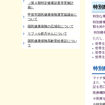
（第４期特定健康診査等実施計
特別
画）
甲賀市国民健康保険運営協議会に
特別な
ついて
特別療
国民健康保険の広域化について
額を給
特別療
リフィル処方せんについて
ただし
国民健康保険高齢受給者証につい
世帯主
て
世帯主
世帯主
世帯
特別
マイナ
また、
証を窓
医療機
※医療
※特別