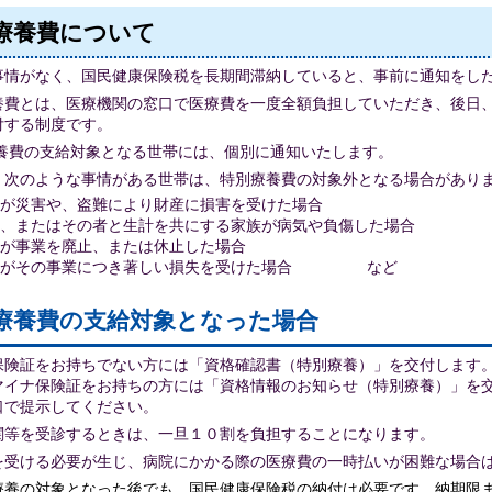
療養費について
事情がなく、国民健康保険税を長期間滞納していると、事前に通知をし
養費とは、医療機関の窓口で医療費を一度全額負担していただき、後日
付する制度です。
養費の支給対象となる世帯には、個別に通知いたします。
、次のような事情がある世帯は、特別療養費の対象外となる場合があり
が災害や、盗難により財産に損害を受けた場合
、またはその者と生計を共にする家族が病気や負傷した場合
が事業を廃止、または休止した場合
主がその事業につき著しい損失を受けた場合 など
療養費の支給対象となった場合
保険証をお持ちでない方には「資格確認書（特別療養）」を交付します
マイナ保険証をお持ちの方には「資格情報のお知らせ（特別療養）」を
口で提示してください。
関等を受診するときは、一旦１０割を負担することになります。
を受ける必要が生じ、病院にかかる際の医療費の一時払いが困難な場合
療養の対象となった後でも、国民健康保険税の納付は必要です。納期限