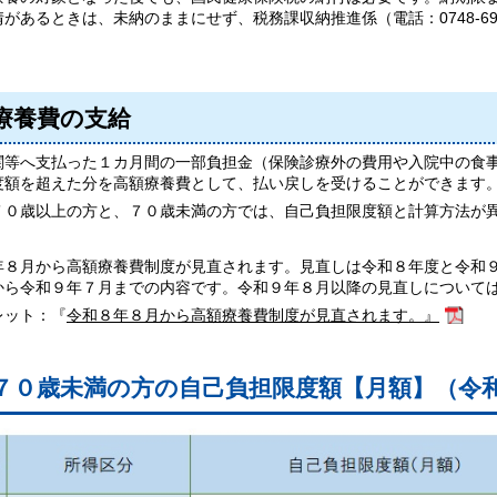
があるときは、未納のままにせず、税務課収納推進係（電話：0748-69
療養費の支給
関等へ支払った１カ月間の一部負担金（保険診療外の費用や入院中の食
度額を超えた分を高額療養費として、払い戻しを受けることができます
７０歳以上の方と、７０歳未満の方では、自己負担限度額と計算方法が
年８月から高額療養費制度が見直されます。見直しは令和８年度と令和
から令和９年７月までの内容です。令和９年８月以降の見直しについて
レット：『
令和８年８月から高額療養費制度が見直されます。』
７０歳未満の方の自己負担限度額【月額】（令