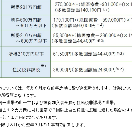
分については、毎月８月から前年所得に基づき更新されます。所得につ
準所得額になります。
同一世帯の世帯主および国保加入者全員が住民税非課税の世帯。
過去１２カ月間に同じ世帯で３回以上自己負担限度額に達した場合の４
一部４１万円の場合があります。
上限は８月から翌年７月の１年間で計算します。