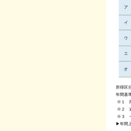
所得区
年間基
※１ 
※２ 
※３ 
▶年間