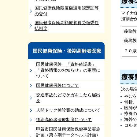
療養
国民健康保険限度額適用認定証等
マイナ
の交付
担割合
国民健康保険高額療養費受領委任
払制度
義務教
義務教
国民健康保険・後期高齢者医療
７０
国民健康保険 「資格確認書」
「資格情報のお知らせ」の更新に
ついて
療養
国民健康保険について
次の場
交通事故などでケガをしたら届出
やむを
を
骨折、
医師が
人間ドック検診費の助成について
療養の
海外で
後期高齢者医療制度について
コルセ
甲賀市国民健康保険保健事業実施
計画（第３期データヘルス計画）