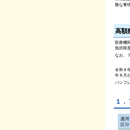
難な事情
高額
医療機
負担限
なお、
令和８
年８月
パンフ
１．