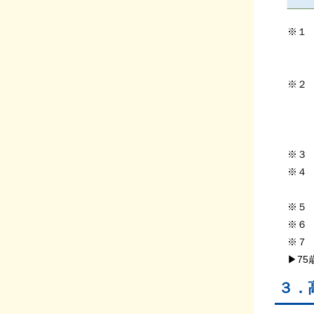
※１ 
その都
「一
※２ 
いる方
の世帯
なお、
※３ 
※４ 
０円
※５ 
※６ 
※７ 
▶75
３．