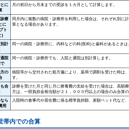
ごとに
月の初日から月末までの受診を１カ月として計算します。
算
・診療
同月内に複数の病院・診療所を利用した場合は、それぞれ別に
とに
算となる場合があります。
セプト
)
は別計
同一の病院・診療所に、内科などの科(医科)と歯科があるとき
算
と通院
同一の病院・診療所でも、入院と通院は別計算します。
別で
処方の
病院等から交付された処方箋により、薬局で調剤を受けた時は、
合
す。
費も合
診療を受けた月と同じ月に療養費の支給を受けた場合は、高額
算
方は、一部負担金相当額が２１，０００円以上の場合のみ合算
となら
入院時の食事代や居住費に係る標準負担額、差額ベット代など
費用
世帯内での合算