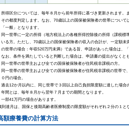
所得区分については、毎年８月から前年所得に基づき更新されます。ま
度判定します。なお、70歳以上の国保被保険者の世帯については、
般」となります。
同一世帯に一定の所得（地方税法上の各種所得控除後の所得（課税標準額
。ただし、70歳以上の国保被保険者の収入の合計が、一定額未満（
の場合：年収520万円未満）である旨、申請があった場合は、「
条件を満たしていると判断した場合は、申請書の提出がなくとも
同一世帯の世帯主および全ての国保被保険者が住民税非課税の方。
同一世帯の世帯主および全ての国保被保険者が住民税非課税の世帯で、
の場合。
過去12か月以内に、同じ世帯で３回以上自己負担限度額に達した場合
年間とは、毎年８月から翌年７月までの期間となります。
一部41万円の場合があります。
歳到達月は、国保と後期高齢者医療制度の限度額がそれぞれ２分の１と
高額療養費の計算方法