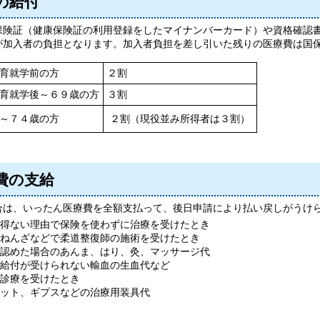
の給付
保険証（健康保険証の利用登録をしたマイナンバーカード）や資格確認
が加入者の負担となります。加入者負担を差し引いた残りの医療費は国
育就学前の方
２割
育就学後～６９歳の方
３割
歳～７４歳の方
２割（現役並み所得者は３割）
費の支給
合は、いったん医療費を全額支払って、後日申請により払い戻しがうけ
得ない理由で保険を使わずに治療を受けたとき
ねんざなどで柔道整復師の施術を受けたとき
認めた場合のあんま、はり、灸、マッサージ代
給付が受けられない輸血の生血代など
診療を受けたとき
ット、ギプスなどの治療用装具代