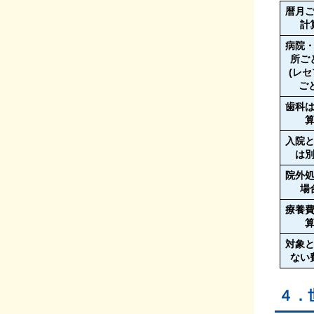
暦月
計
病院
所ご
(レ
ごと
歯科
入院
は
院外
場
療養
対象
ない
４．