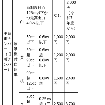
2,000
新制度対応
円
125cc以下か
（令
なし
つ
最高出力
和7
白
4.0kw以下
年度
から)
甲賀
50cc
0.6kw
1,000
2,000
市ナ
以下
以下
円
円
ンバ
原
ー
動
50cc
0.6kw
（旧
機
超
超
1,200
2,000
黄
町ナ
付
90cc
0.8kw
円
円
ンバ
自
以下
以下
ー）
転
90cc
車
超
0.8kw
1,600
2,400
桃
125cc
超
円
円
以下
20cc
0.25kw
超
水
超（三
2,500
3,700