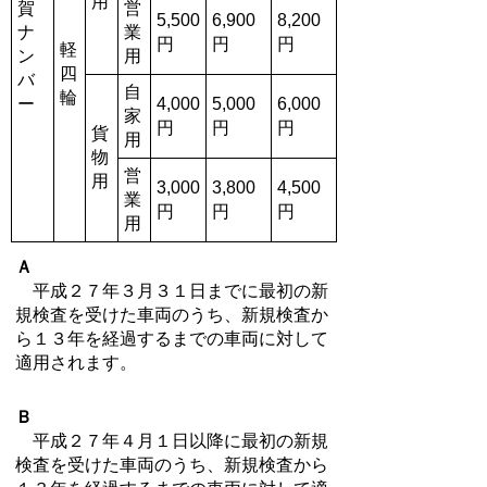
用
賀
営
5,500
6,900
8,200
ナ
業
円
円
円
軽
ン
用
四
バ
自
輪
ー
4,000
5,000
6,000
家
円
円
円
貨
用
物
営
用
3,000
3,800
4,500
業
円
円
円
用
Ａ
平成２７年３月３１日までに最初の新
規検査を受けた車両のうち、新規検査か
ら１３
年を経過するまでの車両に対して
適用されます。
Ｂ
平成２７年４月１日以降に最初の新規
検査を受けた車両のうち、新規検査から