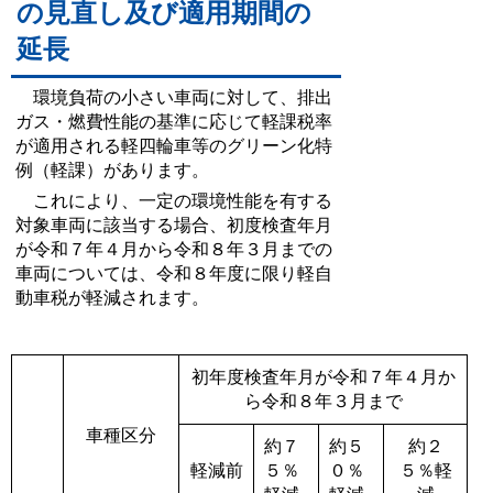
の見直し及び適用期間の
延長
環境負荷の小さい車両に対して、排出
ガス・燃費性能の基準に応じて軽課税率
が適用される軽四輪車等のグリーン化特
例（軽課）があります。
これにより、一定の環境性能を有する
対象車両に該当する場合、初度検査年月
が令和７年４月から令和８年３月までの
車両については、令和８年度に限り軽自
動車税が軽減されます。
初年度検査年月が令和７
年４月か
ら令和８年３
月まで
車種区分
約７
約５
約２
軽減前
５％
０％
５％軽