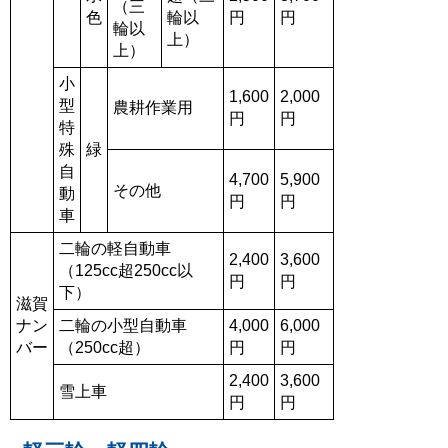
（三
色
輪以
円
円
輪以
上）
上）
小
1,600
2,000
型
農耕作業用
円
円
特
殊
緑
自
4,700
5,900
その他
動
円
円
車
二輪の軽自動車
2,400
3,600
（125cc超250cc以
円
円
下）
滋賀
ナン
二輪の小型自動車
4,000
6,000
バー
（250cc超）
円
円
2,400
3,600
雪上車
円
円