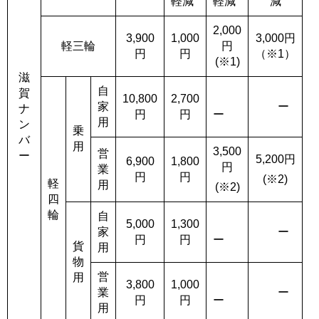
軽減
軽減
減
2,000
3,900
1,000
3,000
円
軽三輪
円
円
円
（※1）
(※1)
滋
自
賀
10,800
2,700
家
ー
ナ
円
円
ー
用
ン
乗
バ
用
3,500
営
ー
5,200
円
6,900
1,800
円
業
円
円
(※2)
軽
用
(※2)
四
輪
自
5,000
1,300
家
ー
円
円
ー
貨
用
物
営
用
3,800
1,000
業
ー
円
円
ー
用