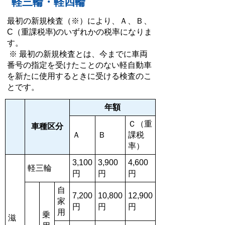
軽三輪・軽四輪
最初の新規検査（※）により、Ａ、Ｂ、
C（重課税率)のいずれかの税率になりま
す。
※ 最初の新規検査とは、今までに車両
番号の指定を受けたことのない軽自動車
を新たに使用するときに受ける検査のこ
とです。
年額
Ｃ（重
車種区分
Ａ
Ｂ
課税
率）
3,100
3,900
4,600
軽三輪
円
円
円
自
7,200
10,800
12,900
家
円
円
円
用
乗
滋