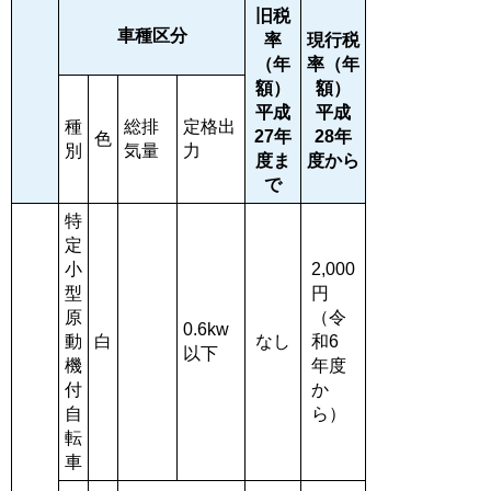
旧税
車種区分
率
現行税
（年
率（年
額）
額）
平成
平成
種
総排
定格出
27年
28年
色
別
気量
力
度ま
度から
で
特
定
小
2,000
型
円
原
（令
0.6kw
動
白
なし
和6
以下
機
年度
付
か
自
ら）
転
車