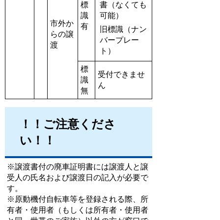
標
書（なくても
識
可能）
市外か
有
旧標識（ナン
らの譲
バープレー
渡
ト）
標
受付できませ
識
ん
無
！！ご注意くださ
い！！
※譲渡書付の廃車証明書には譲渡人と譲
受人の氏名および譲渡日の記入が必要で
す。
※原動機付自転車等を登録される際、所
有者・使用者（もしくは所有者・使用者