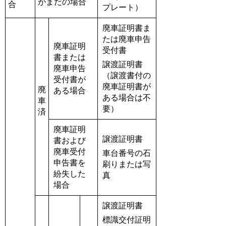
がまだの場合
合
プレート）
廃車証明書ま
たは廃車申告
廃車証明
受付書
書または
譲渡証明書
廃車申告
（譲渡書付の
受付書が
廃車証明書が
廃
ある場合
ある場合は不
車
要）
済
廃車証明
譲渡証明書
書および
廃車受付
車台番号の石
申告書を
刷りまたは写
紛失した
真
場合
譲渡証明書
標識交付証明