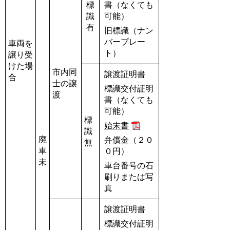
標
書（なくても
識
可能）
有
旧標識（ナン
バープレー
車両を
ト）
譲り受
けた場
市内同
譲渡証明書
合
士の譲
標識交付証明
渡
書（なくても
可能）
標
始末書
識
廃
弁償金（２０
無
車
０円）
未
車台番号の石
刷りまたは写
真
譲渡証明書
標識交付証明