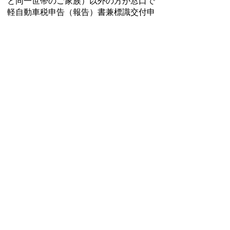
と同一世帯のご家族）以外の方が窓口で
軽自動車税申告（報告）書兼標識交付申
請書の必要事項を記入し署名される場合
は、
委任状
が必要です。
※甲賀市に住民登録がない方の委任を受
けて登録される際には、登録車両の所有
者の本人確認書類（写し）が必要です。
※未成年者が個人から原付等を譲り受け
て登録申請を行う場合は、親の
同意
書
が必要となります。
様式
軽自動車税申告（報告）書兼標識交付申
請書
譲渡証明書
標識紛失に伴う始末書
登録・廃車にかかる委任状
未成年の同意書