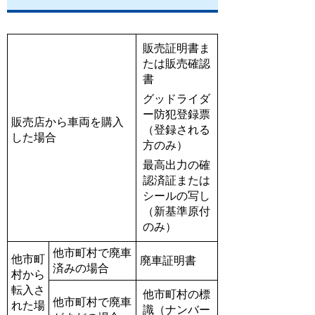
販売証明書ま
たは販売確認
書
グッドライダ
ー防犯登録票
販売店から車両を購入
（登録される
した場合
方のみ）
最高出力の確
認済証または
シールの写し
（新基準原付
のみ）
他市町村で廃車
他市町
廃車証明書
済みの場合
村から
転入さ
他市町村の標
他市町村で廃車
れた場
識（ナンバー