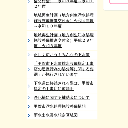
全交付金） 令和８年度～令和１
２年度
地域再生計画（地方創生汚水処理
施設整備推進交付金）令和４年度
～令和１０年度
地域再生計画（地方創生汚水処理
施設整備推進交付金）平成２９年
度～令和３年度
正しく使おう！みんなの下水道
「甲賀市下水道排水設備指定工事
店の違反行為の処分等に関する要
綱」が施行されています
下水道に接続される際は、甲賀市
指定の工事店に依頼を
浄化槽に関する補助金について
甲賀市汚水処理施設整備構想
雨水出水浸水想定区域図