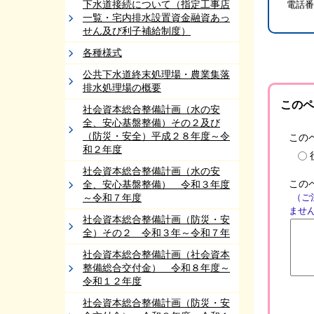
下水道接続について（指定工事店
電話番
一覧・宅内排水設置資金融資あっ
せん及び利子補給制度）
各種様式
公共下水道終末処理場・農業集落
排水処理場の概要
このペ
社会資本総合整備計画（水の安
全、安心基盤整備）その２及び
（防災・安全）平成２８年度～令
この
和２年度
社会資本総合整備計画（水の安
この
全、安心基盤整備） 令和３年度
～令和７年度
（ご
ませ
社会資本総合整備計画（防災・安
全）その２ 令和３年～令和７年
社会資本総合整備計画（社会資本
整備総合交付金） 令和８年度～
令和１２年度
社会資本総合整備計画（防災・安