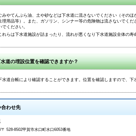
ごみやてんぷら油、土や砂などは下水道に流さないでください（そのほ
生理用品等）。また、ガソリン、シンナー等の危険物は流さないでくだ
いでください。
これらは下水道施設が詰まったり、流れが悪くなり下水道施設全体の寿
下水道の埋設位置を確認できますか？
下水道台帳により確認することができます。位置を確認しますので、下
い合わせ先
課
〒 528-8502甲賀市水口町水口6053番地