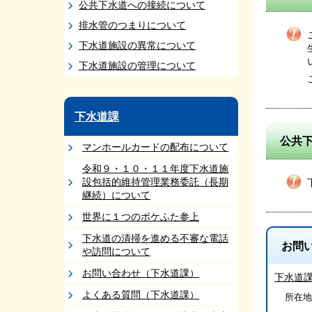
公共下水道への接続について
排水管のつまりについて
下水道施設の異常について
下水道施設の管理について
下水道課
公共
マンホールカードの配布について
令和９・１０・１１年度下水道施
設包括的維持管理業務委託（⻑期
継続）について
世界に１つのポケふた参上
下水道の清掃を進める不審な電話
お問
や訪問について
お問い合わせ（下水道課）
下水道
よくある質問（下水道課）
所在地/