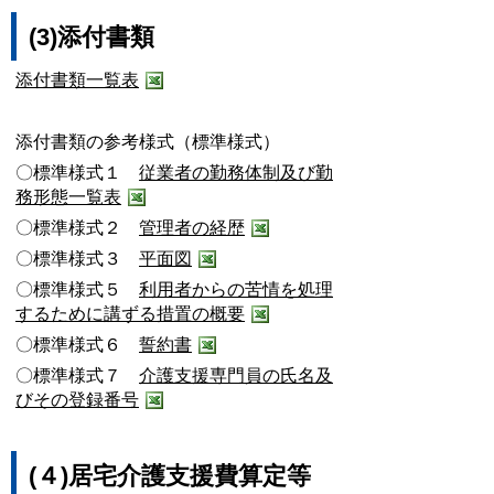
(3)添付書類
添付書類一覧表
添付書類の参考様式（標準様式）
〇標準様式１
従業者の勤務体制及び勤
務形態一覧表
〇標準様式２
管理者の経歴
〇標準様式３
平面図
〇標準様式５
利用者からの苦情を処理
するために講ずる措置の概要
〇標準様式６
誓約書
〇標準様式７
介護支援専門員の氏名及
びその登録番号
(４)居宅介護支援費算定等