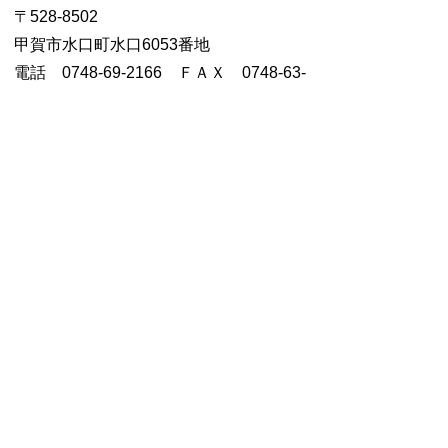
〒528-
8502
甲賀市水口町水口6053番地
電話 0748-69-2166 ＦＡＸ 0748-63-
4085
受付時間：８時３０分～１７時１５分ま
で（土日・祝祭日を除く）
お問い合わせ先
介護保険課
所在地/〒 528-8502甲賀市水口町水口6053番地
電話番号/
0748-69-2166
FAX/0748-63-4085