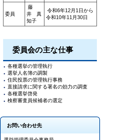
藤
令和6年12月1日から
委員
井 真
令和10年11月30日
知子
委員会の主な仕事
各種選挙の管理執行
選挙人名簿の調製
住民投票の管理執行事務
直接請求に関する署名の効力の調査
各種選挙啓発
検察審査員候補者の選定
お問い合わせ先
選挙管理委員会事務局