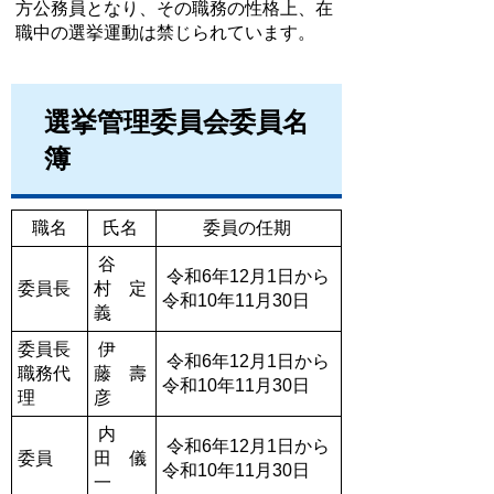
方公務員となり、その職務の性格上、在
職中の選挙運動は禁じられています。
選挙管理委員会委員名
簿
職名
氏名
委員の任期
谷
令和6年12月1日から
委員長
村 定
令和10年11月30日
義
委員長
伊
令和6年12月1日から
職務代
藤 壽
令和10年11月30日
理
彦
内
令和6年12月1日から
委員
田 儀
令和10年11月30日
一