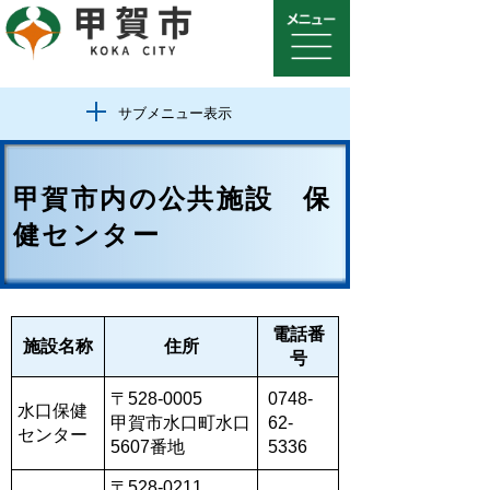
サブメニュー表示
甲賀市内の公共施設 保
健センター
電話番
施設名称
住所
号
〒528-0005
0748-
水口保健
甲賀市水口町水口
62-
センター
5607番地
5336
〒528-0211