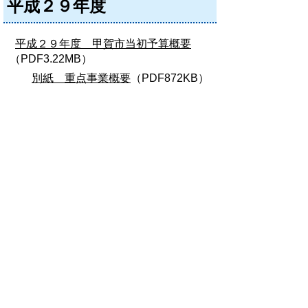
平成２９年度
平成２９年度 甲賀市当初予算概要
（PDF3.22MB）
別紙 重点事業概要
（PDF872KB）
平成２９年度 甲賀市決算概要
(PDF3.48MB)
次の一覧へ
お問い合わせ先
財政課
所在地/〒 528-8502甲賀市水口町水口6053番地
電話番号/
0748-69-2124
FAX/0748-63-4561