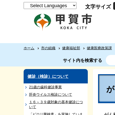
文字サイズ
ホーム
市の組織
健康福祉部
健康医療政策課
サイト内を検索する
健診（検診）について
21歳の歯科健診事業
肝炎ウイルス検診について
１６～３９歳対象の基本健診につ
いて
がん
「ピロリ菌検査」を実施していま