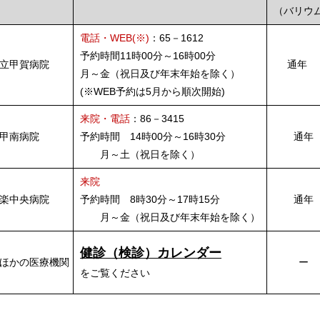
（バリウ
電話・WEB(※)
：65－1612
予約時間11時00分～16時00分
甲賀病院
通
月～金（祝日及び年末年始を除く）
(※WEB予約は5月から順次開始)
来院・電話
：86－3415
甲南病院
予約時間 14時00分～16時30分
通年
月～土（祝日を除く）
来院
楽中央病院
予約時間 8時30分～17時15分
通年
月～金（祝日及び年末年始を除く）
健診（検診）カレンダー
ほかの医療機関
ー
をご覧ください