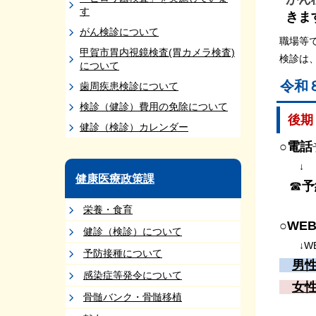
す
きま
がん検診について
職場等
甲賀市胃内視鏡検査(胃カメラ検査)
検診は
について
令和
歯周疾患検診について
検診（健診）費用の免除について
後期
健診（検診）カレンダー
○
電話
↓
健康医療政策課
☎
予
栄養・食育
○
WE
健診（検診）について
↓WE
予防接種について
男
感染症等発令について
女
骨髄バンク・骨髄移植