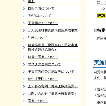
献血
詳しく
自殺予防について
↓クリ
健診
乳がんについて
子宮頸がんについて
特定
がん患者補整具購入費用助成事業
◎
計画について
（保険
健康推進員（協議会名：甲賀市健
康推進連絡協議会）
健康・医療について
実施
マスクの着用について
甲賀市内の公共施設等について
自覚症
また、
熱中症予防について
よくある質問（健康医療政策課）
＊胃がん
お問い合わせ（健康医療政策課）
＊胃がん
医療について
※内視