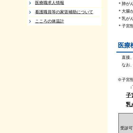
医療職求人情報
＊肺がん
＊大腸が
看護職員等の家賃補助について
＊乳がん
こころの体温計
＊子宮頸
医療
直接、
なお、
※子宮
↓下記
子
乳
受診可