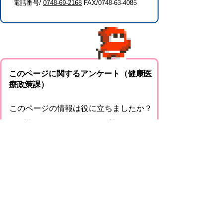
電話番号/
0748-69-2168
FAX/0748-63-4085
このページに関するアンケート（健康医
療政策課）
このページの情報は役に立ちましたか？
役に
どちらとも
役にたた
立った
いえない
なかった
このページに関してご意見がありました
らご記入ください。
（ご注意）回答が必要なお問い合わせは，直
接このページの「お問い合わせ先」（ページ
作成部署）へお願いします（こちらではお受
けできません）。また住所・電話番号などの