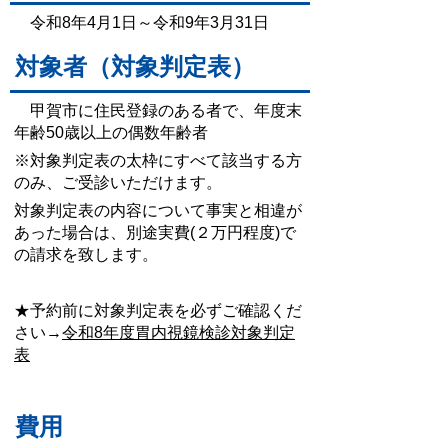
令和8年4月1日～令和9年3月31日
対象者（対象判定表）
甲賀市に住民登録のある者で、年度末
年齢50歳以上の偶数年齢者
※対象判定表の太枠にすべて該当する方
のみ、ご受診いただけます。
対象判定表の内容について事実と相違が
あった場合は、別途実費(２万円程度)で
の請求を致します。
★予約前に対象判定表を必ずご確認くだ
さい→
令和8年度胃内視鏡検診対象判定
表
費用