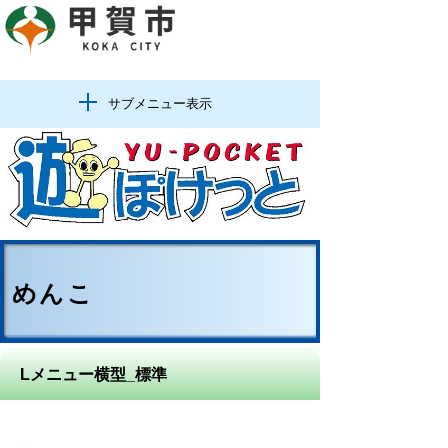
サブメニュー表示
めんこ
Lメニュー横型_標準