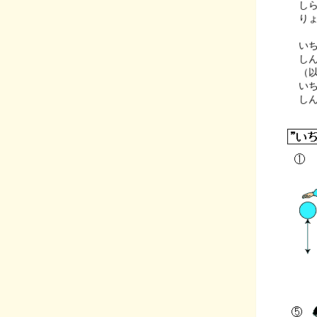
し
りょ
い
し
（以
い
し