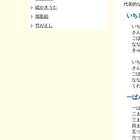
代表的
絵かきうた
いち
指影絵
竹がえし
いち
さ
ごぼ
なな
き
いち
さ
ごぼ
なな
くわ
一ば
一
二ま
三
四
五つ
六つ