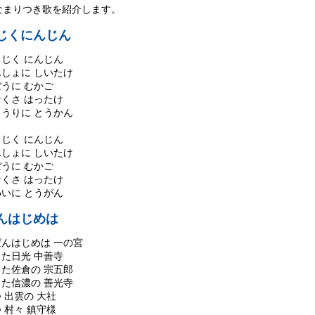
なまりつき歌を紹介します。
じくにんじん
じく にんじん
んしょに しいたけ
うに むかご
くさ はったけ
ゅうりに とうかん
じく にんじん
んしょに しいたけ
うに むかご
くさ はったけ
いに とうがん
んはじめは
ばんはじめは 一の宮
た日光 中善寺
また佐倉の 宗五郎
また信濃の 善光寺
 出雲の 大社
 村々 鎮守様