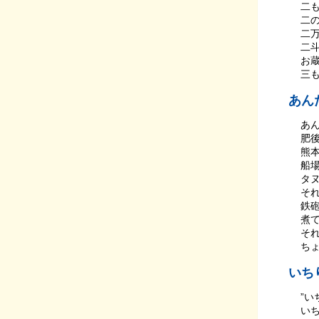
二
二
二
二
お
三
あん
あん
肥後
熊本
船
タ
それ
鉄
煮て
それ
ち
いち
”い
い