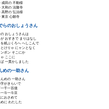
 成田の 不動様
 大和の 法隆寺
 高野の 弘法様
 東京 心願寺
でらのおしょうさん
寺の おしょうさんは
が おすきで まりはなし
こを紙ぶくろへ へしこんで
ンとけりゃ にャンとなく
ャンポン そこにか
ゃ ここに
らば 一貫かしました
んめの一助さん
もんめの 一助さん
の字がきらいで
万一千一百億
斗一斗一斗豆
蔵におさめて
めに わたした