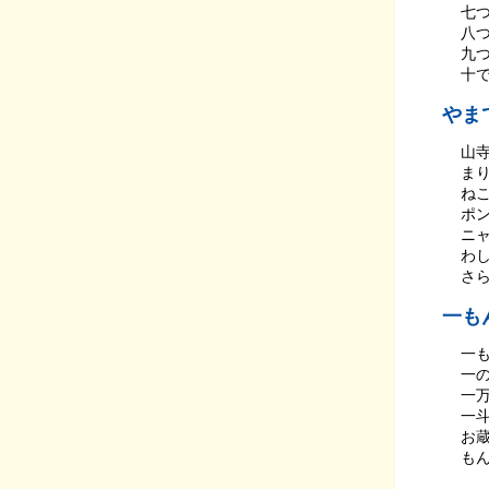
七つ
八つ
九つ
十で
やま
山
まり
ね
ポ
ニ
わし
さ
一も
一
一
一
一
お
もん