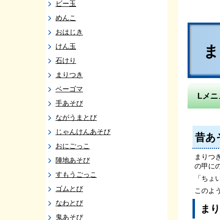
ビー玉
めんこ
おはじき
けん玉
石けり
まりつき
ベーゴマ
Lメニ
手あそび
ながうまとび
じゃんけんあそび
昔あ
おにごっこ
まりつ
陣地あそび
の甲に
すもうごっこ
「ちょ
ゴムとび
このよ
なわとび
まり
鬼あそび