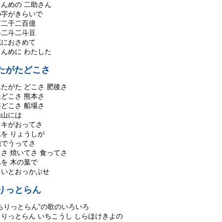
もんめの 二助さん
の字がきらいで
万二千二百億
斗二斗二斗豆
蔵におさめて
もんめに わたした
たがたどこさ
たがた どこさ 肥後さ
どこさ 熊本さ
どこさ 船場さ
場山には
ヌキがおってさ
を りょうしが
砲でうってさ
さ 焼いてさ 食ってさ
を 木の葉で
ょいとおっかぶせ
りっとらん
ちりっとらん”の歌のいろいろ
ちりっとらん いちこうし しらほけきよの