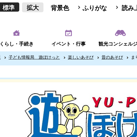
標準
拡大
背景色
ふりがな
読み
くらし・手続き
イベント・行事
観光コンシェル
課
子ども情報局 遊ぽけっと
楽しいあそび
昔のあそび
ま