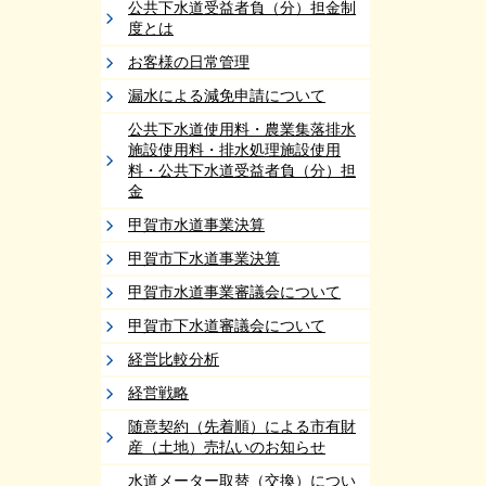
公共下水道受益者負（分）担金制
度とは
お客様の日常管理
漏水による減免申請について
公共下水道使用料・農業集落排水
施設使用料・排水処理施設使用
料・公共下水道受益者負（分）担
金
甲賀市水道事業決算
甲賀市下水道事業決算
甲賀市水道事業審議会について
甲賀市下水道審議会について
経営比較分析
経営戦略
随意契約（先着順）による市有財
産（土地）売払いのお知らせ
水道メーター取替（交換）につい