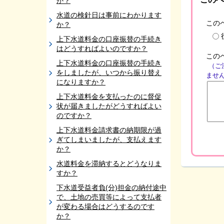
か？
水道の検針日は事前にわかります
この
か？
上下水道料金の口座振替の手続き
はどうすればよいのですか？
この
上下水道料金の口座振替の手続き
（ご
をしましたが、いつから振り替え
ませ
になりますか？
上下水道料金を支払ったのに督促
状が届きましたがどうすればよい
のですか？
上下水道料金請求書の納期限が過
ぎてしまいましたが、支払えます
か？
水道料金を滞納するとどうなりま
すか？
下水道受益者負(分)担金の納付途中
で、土地の売買等によって支払者
が変わる場合はどうするのです
か？