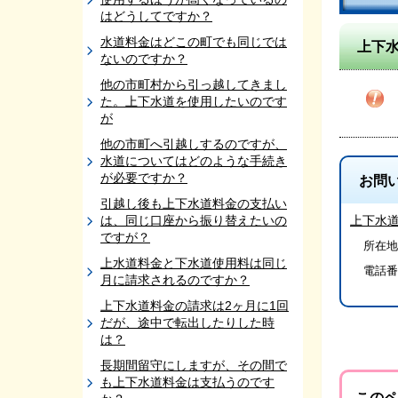
はどうしてですか？
水道料金はどこの町でも同じでは
上下
ないのですか？
他の市町村から引っ越してきまし
た。上下水道を使用したいのです
が
他の市町へ引越しするのですが、
水道についてはどのような手続き
が必要ですか？
お問
引越し後も上下水道料金の支払い
は、同じ口座から振り替えたいの
上下水
ですが？
所在地/
上水道料金と下水道使用料は同じ
電話番
月に請求されるのですか？
上下水道料金の請求は2ヶ月に1回
だが、途中で転出したりした時
は？
長期間留守にしますが、その間で
も上下水道料金は支払うのです
このペ