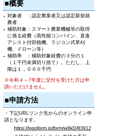
■概要
対象者 ：認定農業者又は認定新規就
農者
補助対象：スマート農業機械等の取得
に係る経費（高性能コンバイン、直進
アシスト付田植機、ラジコン式草刈
機、ドローン等）
補助率 ：補助対象経費の３分の１
（１千円未満切り捨て）。ただし、上
限は１，０００千円
※令和４～7年度に交付を受けた方は申
請いただけません
。
■申請方法
・下記URLリンク先からのオンライン申
請となります。
https://logoform.jp/form/w8kD/83912