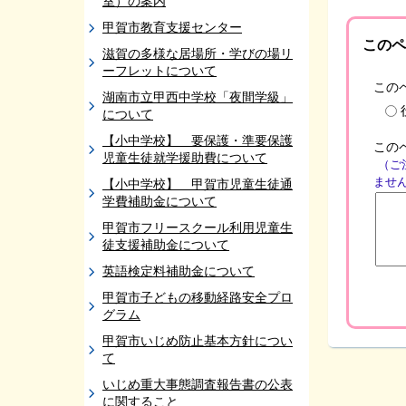
室）の案内
甲賀市教育支援センター
このペ
滋賀の多様な居場所・学びの場リ
ーフレットについて
この
湖南市立甲西中学校「夜間学級」
について
【小中学校】 要保護・準要保護
この
児童生徒就学援助費について
（ご
ませ
【小中学校】 甲賀市児童生徒通
学費補助金について
甲賀市フリースクール利用児童生
徒支援補助金について
英語検定料補助金について
甲賀市子どもの移動経路安全プロ
グラム
甲賀市いじめ防止基本方針につい
て
いじめ重大事態調査報告書の公表
に関すること