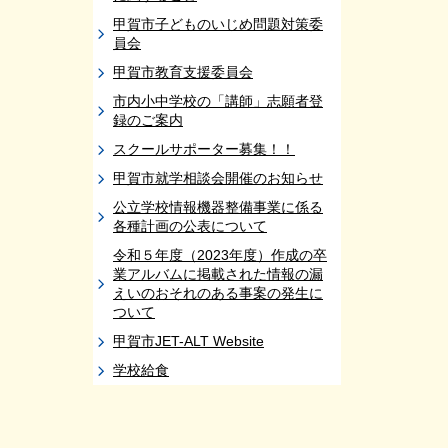
甲賀市子どものいじめ問題対策委
員会
甲賀市教育支援委員会
市内小中学校の「講師」志願者登
録のご案内
スクールサポーター募集！！
甲賀市就学相談会開催のお知らせ
公立学校情報機器整備事業に係る
各種計画の公表について
令和５年度（2023年度）作成の卒
業アルバムに掲載された情報の漏
えいのおそれのある事案の発生に
ついて
甲賀市JET-ALT Website
学校給食