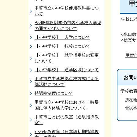
甲
甲賀市立小中学校使用教科書につ
いて
学校に
令和5年度以降の市内小学校入学児
の通学かばんについて
○水口
【小中学校】 入学について
○信楽
【小中学校】 転校について
【小中学校】 就学指定校の変更
甲賀
について
【小中学校】 通学区域について
お問
甲賀市立中学校拠点校方式による
部活動について
学校教
特認校制度について
所在地/
甲賀市立小中学校における一時帰
国に伴う体験入学について
電話番
甲賀市ことばの教室（通級指導教
室）
かわせみ教室（日本語初期指導教