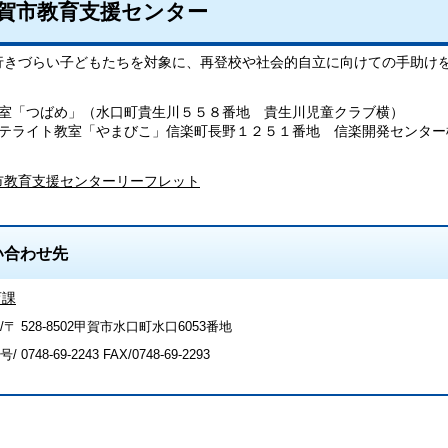
賀市教育支援センター
行きづらい子どもたちを対象に、再登校や社会的自立に向けての手助け
教室「つばめ」（水口町貴生川５５８番地 貴生川児童クラブ横）
サテライト教室「やまびこ」信楽町長野１２５１番地 信楽開発センター
市教育支援センターリーフレット
い合わせ先
育課
〒 528-8502甲賀市水口町水口6053番地
号/
0748-69-2243
FAX/0748-69-2293