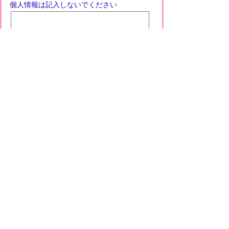
個人情報は記入しないでください
プライバシーポリシー
免責事項・著作権
リンクについて
このサイトの使い方
このサイトの考え方
甲賀市役所
〒528-8502
甲賀市水口町水口6053番地
TEL
0748-65-0650
FAX 0748-63-4086
市役所などの一般的な業務時間は9時～16時
45分です。（土・日曜日、祝日および12月