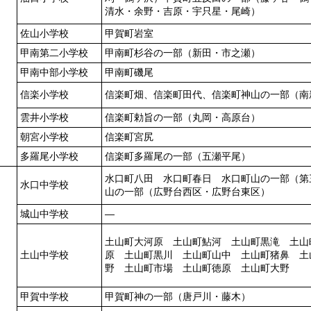
清水・余野・吉原・宇只星・尾崎）
佐山小学校
甲賀町岩室
甲南第二小学校
甲南町杉谷の一部（新田・市之瀬）
甲南中部小学校
甲南町磯尾
信楽小学校
信楽町畑、信楽町田代、信楽町神山の一部（南
雲井小学校
信楽町勅旨の一部（丸岡・高原台）
朝宮小学校
信楽町宮尻
多羅尾小学校
信楽町多羅尾の一部（五瀬平尾）
水口町八田 水口町春日 水口町山の一部（第
水口中学校
山の一部（広野台西区・広野台東区）
城山中学校
―
土山町大河原 土山町鮎河 土山町黒滝 土山
土山中学校
原 土山町黒川 土山町山中 土山町猪鼻 土
野 土山町市場 土山町徳原 土山町大野
甲賀中学校
甲賀町神の一部（唐戸川・藤木）