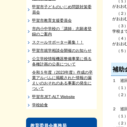
（１）
がおお
甲賀市子どものいじめ問題対策委
員会
（２）
がおお
甲賀市教育支援委員会
（３）
市内小中学校の「講師」志願者登
学校ま
録のご案内
（４）
スクールサポーター募集！！
がおお
甲賀市就学相談会開催のお知らせ
（５）
公立学校情報機器整備事業に係る
各種計画の公表について
補助
令和５年度（2023年度）作成の卒
業アルバムに掲載された情報の漏
１ 巡
えいのおそれのある事案の発生に
（１）
ついて
（２）
甲賀市JET-ALT Website
学校給食
２ 巡
（１）
（２）
教育委員会事務局