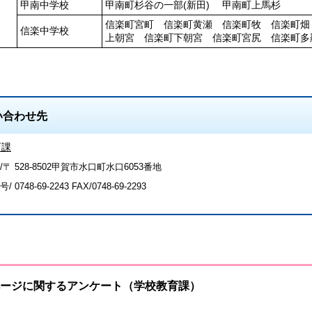
甲南中学校
甲南町杉谷の一部(新田) 甲南町上馬杉
信楽町宮町 信楽町黄瀬 信楽町牧 信楽町畑
信楽中学校
上朝宮 信楽町下朝宮 信楽町宮尻 信楽町多
い合わせ先
育課
〒 528-8502甲賀市水口町水口6053番地
号/
0748-69-2243
FAX/0748-69-2293
ージに関するアンケート（学校教育課）