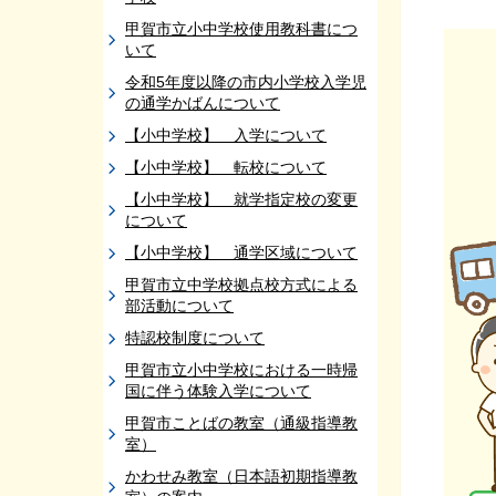
甲賀市立小中学校使用教科書につ
いて
令和5年度以降の市内小学校入学児
の通学かばんについて
【小中学校】 入学について
【小中学校】 転校について
【小中学校】 就学指定校の変更
について
【小中学校】 通学区域について
甲賀市立中学校拠点校方式による
部活動について
特認校制度について
甲賀市立小中学校における一時帰
国に伴う体験入学について
甲賀市ことばの教室（通級指導教
室）
かわせみ教室（日本語初期指導教