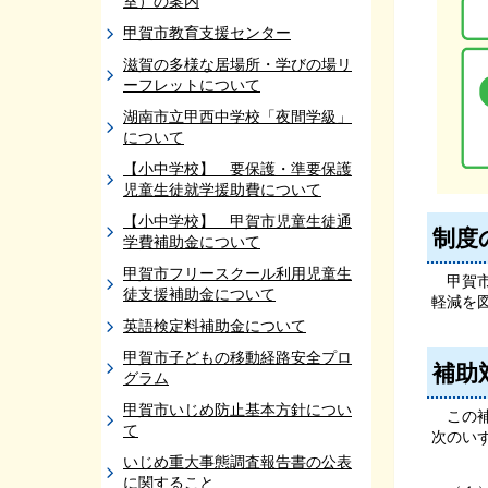
室）の案内
甲賀市教育支援センター
滋賀の多様な居場所・学びの場リ
ーフレットについて
湖南市立甲西中学校「夜間学級」
について
【小中学校】 要保護・準要保護
児童生徒就学援助費について
【小中学校】 甲賀市児童生徒通
制度
学費補助金について
甲賀市フリースクール利用児童生
甲賀市
徒支援補助金について
軽減を
英語検定料補助金について
甲賀市子どもの移動経路安全プロ
補助
グラム
甲賀市いじめ防止基本方針につい
この補
て
次のい
いじめ重大事態調査報告書の公表
に関すること