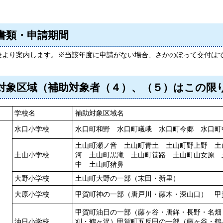
書類・申請期間
より案内します。※当該年度に申請がない場合、さかのぼって交付は
対象区域（補助対象者（４）、（５）はこの限
学校名
補助対象区域名
水口小学校
水口町和野 水口町嶬峨 水口町今郷 水口町
土山町瀬ノ音 土山町青土 土山町野上野 土
土山小学校
河 土山町黒滝 土山町笹路 土山町山女原 
中 土山町猪鼻
大野小学校
土山町大野の一部（末田・新里）
大原小学校
甲賀町神の一部（唐戸川・藤木・深山口） 甲
甲賀町油日の一部（藤ヶ谷・唐鉾・長野・名畑
油日小学校
刈・鶴ヶ沢）甲賀町五反田の一部（藤ヶ谷・鶴