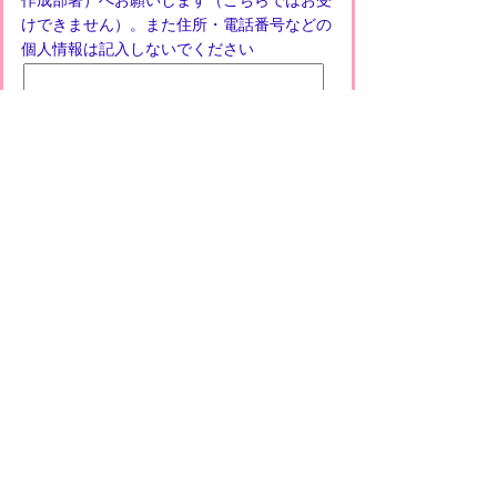
作成部署）へお願いします（こちらではお受
けできません）。また住所・電話番号などの
個人情報は記入しないでください
プライバシーポリシー
免責事項・著作権
リンクについて
このサイトの使い方
このサイトの考え方
甲賀市役所
〒528-8502
甲賀市水口町水口6053番地
TEL
0748-65-0650
FAX 0748-63-4086