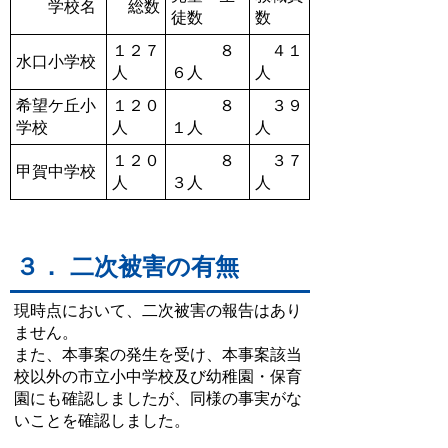
学校名
総数
徒数
数
１２７
８
４１
水口小学校
人
６人
人
希望ケ丘小
１２０
８
３９
学校
人
１人
人
１２０
８
３７
甲賀中学校
人
３人
人
３． 二次被害の有無
現時点において、二次被害の報告はあり
ません。
また、本事案の発生を受け、本事案該当
校以外の市立小中学校及び幼稚園・保育
園にも確認しましたが、同様の事実がな
いことを確認しました。