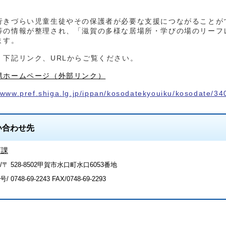
行きづらい児童生徒やその保護者が必要な支援につながることが
等の情報が整理され、「滋賀の多様な居場所・学びの場のリーフ
ます。
、下記リンク、URLからご覧ください。
県ホームページ（外部リンク）
//www.pref.shiga.lg.jp/ippan/kosodatekyouiku/kosodate/34
い合わせ先
育課
〒 528-8502甲賀市水口町水口6053番地
号/
0748-69-2243
FAX/0748-69-2293