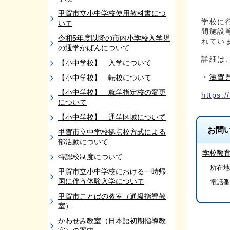
甲賀市立小中学校使用教科書につ
学校に
いて
間施設
令和5年度以降の市内小学校入学児
れてい
の通学かばんについて
詳細は
【小中学校】 入学について
・
滋賀
【小中学校】 転校について
【小中学校】 就学指定校の変更
https:
について
【小中学校】 通学区域について
お問
甲賀市立中学校拠点校方式による
部活動について
学校教
特認校制度について
所在地/
甲賀市立小中学校における一時帰
国に伴う体験入学について
電話番
甲賀市ことばの教室（通級指導教
室）
かわせみ教室（日本語初期指導教