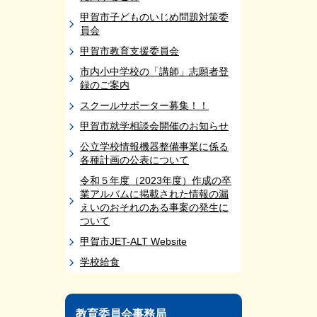
甲賀市子どものいじめ問題対策委
員会
甲賀市教育支援委員会
市内小中学校の「講師」志願者登
録のご案内
スクールサポーター募集！！
甲賀市就学相談会開催のお知らせ
公立学校情報機器整備事業に係る
各種計画の公表について
令和５年度（2023年度）作成の卒
業アルバムに掲載された情報の漏
えいのおそれのある事案の発生に
ついて
甲賀市JET-ALT Website
学校給食
教育委員会事務局