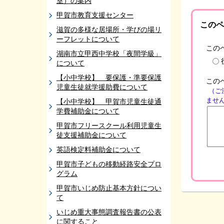
室）の案内
甲賀市教育支援センター
このペ
滋賀の多様な居場所・学びの場リ
ーフレットについて
この
湖南市立甲西中学校「夜間学級」
について
【小中学校】 要保護・準要保護
この
児童生徒就学援助費について
（ご
ませ
【小中学校】 甲賀市児童生徒通
学費補助金について
甲賀市フリースクール利用児童生
徒支援補助金について
英語検定料補助金について
甲賀市子どもの移動経路安全プロ
グラム
甲賀市いじめ防止基本方針につい
て
いじめ重大事態調査報告書の公表
に関すること