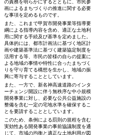
の責務を明らかにするとともに、市民参
画によるまちづくりの推進に関する必要
な事項を定めるものです。
また、これまで甲賀市開発事業等指導要
綱による指導内容を含め、適正な土地利
用に関する手続及び基準を定めました。
具体的には、都市計画法に基づく地区計
画や建築基準法に基づく建築協定制度を
活用する等、市民の皆様の自らの提案に
よる地域の事情や特性に合ったまちづく
りを守り育てる構想を生かし、地域の振
興に寄与することとしています。
また、一方で、新名神高速道路のインタ
ーチェンジ開設に伴う無秩序な中小規模
開発事業に対し、必要な公共公益施設の
整備を含む一定の宅地水準を確保するこ
とを要請することとしています。
このため、条例による罰則の規程を含む
実効性ある開発事業の事前協議制度を通
じて、市域の均衡と適正な土地利用が図