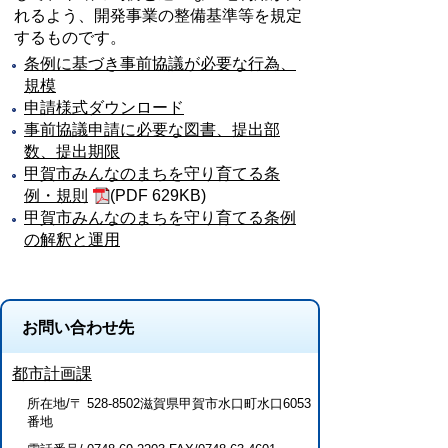
れるよう、開発事業の整備基準等を規定
するものです。
条例に基づき事前協議が必要な行為、
規模
申請様式ダウンロード
事前協議申請に必要な図書、提出部
数、提出期限
甲賀市みんなのまちを守り育てる条
例・規則
(PDF 629KB)
甲賀市みんなのまちを守り育てる条例
の解釈と運用
お問い合わせ先
都市計画課
所在地/〒 528-8502滋賀県甲賀市水口町水口6053
番地