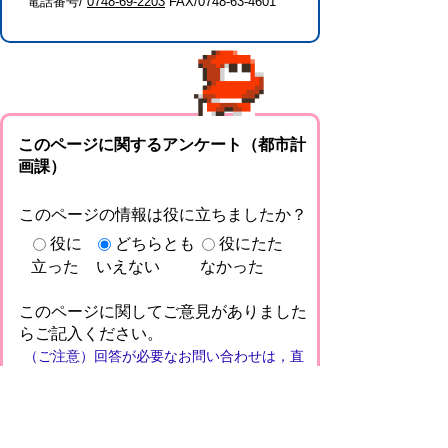
電話番号/
0748-69-2203
FAX/0748-63-4601
このページに関するアンケート（都市計
画課）
このページの情報は役に立ちましたか？
役に
どちらとも
役にたた
立った
いえない
なかった
このページに関してご意見がありました
らご記入ください。
（ご注意）回答が必要なお問い合わせは，直
接このページの「お問い合わせ先」（ページ
作成部署）へお願いします（こちらではお受
けできません）。また住所・電話番号などの
個人情報は記入しないでください