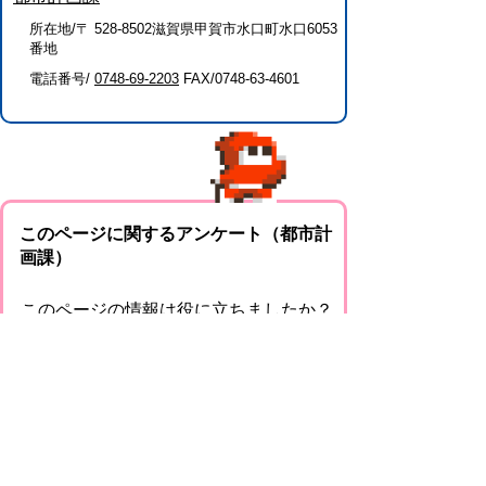
所在地/〒 528-8502滋賀県甲賀市水口町水口6053
番地
電話番号/
0748-69-2203
FAX/0748-63-4601
このページに関するアンケート（都市計
画課）
このページの情報は役に立ちましたか？
役に
どちらとも
役にたた
立った
いえない
なかった
このページに関してご意見がありました
らご記入ください。
（ご注意）回答が必要なお問い合わせは，直