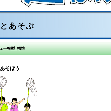
虫とあそぶ
ュー横型_標準
あそぼう