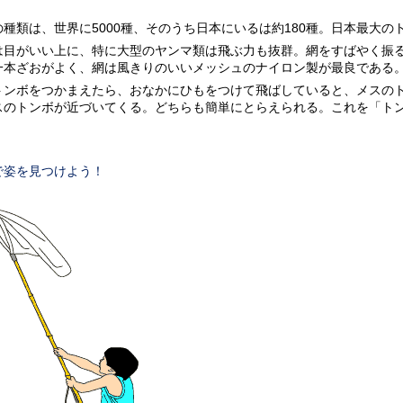
。
の種類は、世界に5000種、そのうち日本にいるは約180種。日本最大
は目がいい上に、特に大型のヤンマ類は飛ぶ力も抜群。網をすばやく振
一本ざおがよく、網は風きりのいいメッシュのナイロン製が最良である
トンボをつかまえたら、おなかにひもをつけて飛ばしていると、メスの
スのトンボが近づいてくる。どちらも簡単にとらえられる。これを「ト
で姿を見つけよう！