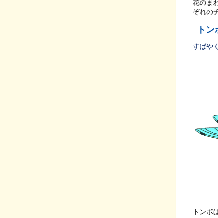
花のま
ぞれの
トン
すばや
トンボ