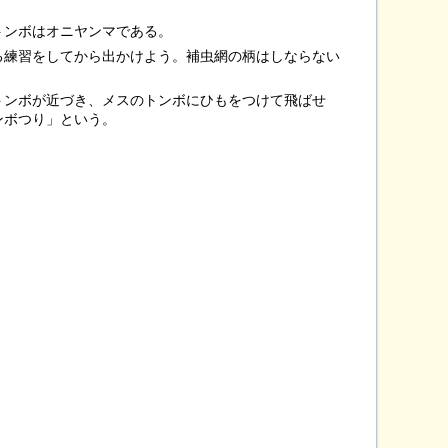
のトンボはオニヤンマである。
る練習をしてから出かけよう。補虫網の柄はしならない
。
トンボが近づき、メスのトンボにひもをつけて飛ばせ
ンボつり」という。