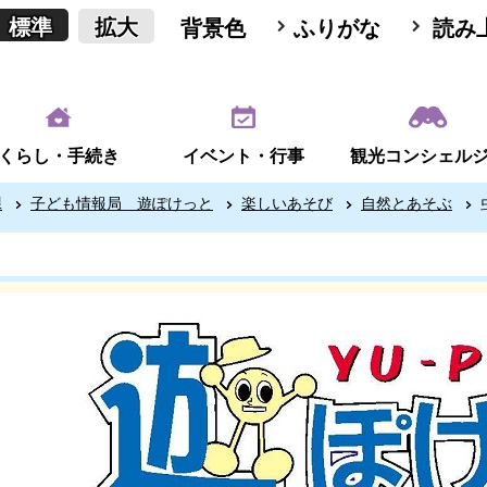
標準
拡大
背景色
ふりがな
読み
くらし・手続き
イベント・行事
観光コンシェル
課
子ども情報局 遊ぽけっと
楽しいあそび
自然とあそぶ