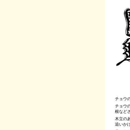
チョウ
チョウ
根など
木立の
追いか