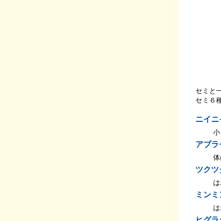
セミと
セミ６
ニイニ
小
アブラ
体
ツクツ
は
ミンミ
は
ヒグラ