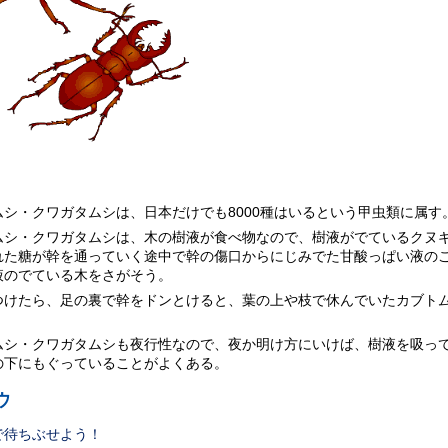
ムシ・クワガタムシは、日本だけでも8000種はいるという甲虫類に属す
ムシ・クワガタムシは、木の樹液が食べ物なので、樹液がでているクヌ
れた糖が幹を通っていく途中で幹の傷口からにじみでた甘酸っぱい液の
液のでている木をさがそう。
つけたら、足の裏で幹をドンとけると、葉の上や枝で休んでいたカブト
ムシ・クワガタムシも夜行性なので、夜か明け方にいけば、樹液を吸っ
の下にもぐっていることがよくある。
ウ
で待ちぶせよう！