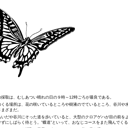
の採取は、むしあつい晴れの日の９時～12時ごろが最良である。
のくる場所は、花の咲いているところや樹液のでているところ、谷川や
さまざまだ。
あいだや谷川にそった道を歩いていると、大型のクロアゲハが目の前を
けずにしばらく待とう。”蝶道”といって、おなじコースをまた飛んでく