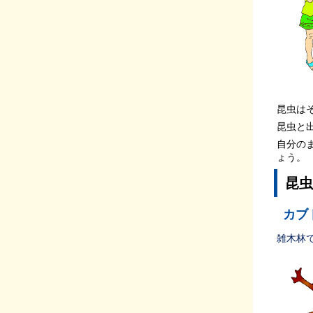
昆虫は
昆虫と
自分の
ょう。
昆虫
カブ
雑木林