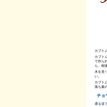
カブト
カブト
で作ら
ら、樹
木を見
い。
カブト
落ち葉
チョ
通る道