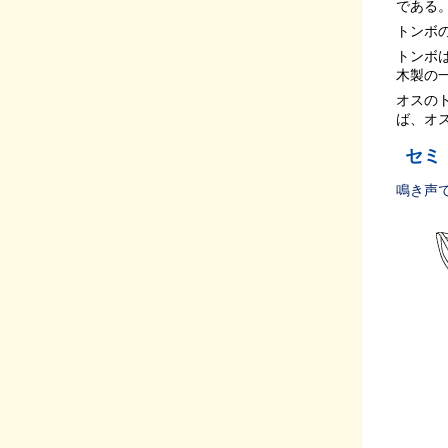
である
トンボ
トンボ
木製の
オスの
ば、オ
セミ
鳴き声