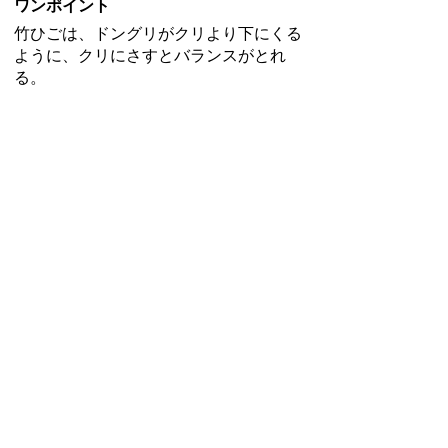
ワンポイント
竹ひごは、ドングリがクリより下にくる
ように、クリにさすとバランスがとれ
る。
お問い合わせ先
社会教育課
所在地/〒 528-8502甲賀市水口町水口6053番地
電話番号/
0748-69-2247
FAX/0748-69-2293
このホームページのイラスト等は無断転用しないでください。