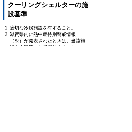
クーリングシェルターの施
設基準
適切な冷房施設を有すること。
滋賀県内に熱中症特別警戒情報
（※）が発表されたときは、当該施
設を市民等に無料開放すること。
施設情報を市のホームページ等に掲
載、公表することに同意すること。
利用者への周知のための表示物を施
設の見やすい場所に設置できるこ
と。
熱中症予防のためのポスターの掲示
やチラシの配架に可能な限り協力で
きること。
※熱中症特別警戒情報は、過去に例のな
い広域的な危険な暑さにより、重大な健
康被害や医療の提供に支障が出るおそれ
が高い場合に、県内すべての観測地点で