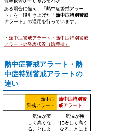
健康被害が生じるおそれが
ある場合に備え、
「熱中症警戒アラー
ト」を一段引き上げた「
熱中症特別警戒
アラート
」の
運用を行っています。
・
熱中症警戒アラート・熱中症特別警戒
アラートの発表状況（環境省）
熱中症警戒アラート・熱
中症特別警戒アラートの
違い
熱中症
熱中症特別警
警戒アラート
戒アラート
気温が著
気温が
特
しく高くな
に
著しく高く
ることによ
なることによ