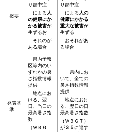
り熱中症
り熱中症
による
人
による
人の
概要
の健康にか
健康にかかる
かる被害
が
重大な被害
が
生ずるお
生ずる
それのが
おそれがあ
ある場合
る場合
県内予報
区等内のい
ずれかの暑
県内にお
さ指数情報
いて、全ての
提供
暑さ指数情報
提供
地点にお
ける、翌
地点におけ
発表基
日、当日の
る、翌日の日
準
最高暑さ指
最高暑さ指数
数
（ＷＢＧＴ）
（ＷＢＧ
が
３５
に達す