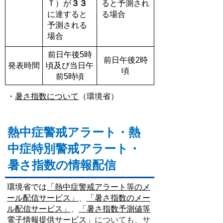
Ｔ）が
３３
ると予測され
に達すると
る場合
予測される
場合
前日午後5時
前日午後2時
発表時間
頃及び当日午
頃
前5時頃
・
暑さ指数について
（環境省）
熱中症警戒アラート・熱
中症特別警戒アラート・
暑さ指数の情報配信
環境省では
「熱中症警戒アラート等のメ
ール配信サービス」
、
「暑さ指数のメー
ル配信サービス」
、
「暑さ指数予測値等
電子情報提供サービス」
についても、サ