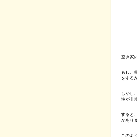
空き家
もし、
をする
しかし
性が非
すると
があり
このよ