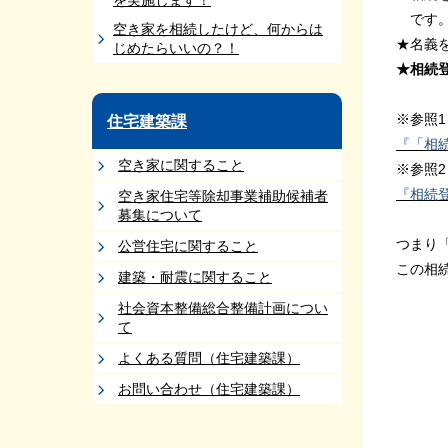
を実施します！
です
空き家を相続したけど、何からは
★名義
じめたらいいの？！
★相続
※参照
住宅建築課
『「相
空き家に関すること
※参照
『相続
空き家住宅等除却事業補助候補者
募集について
つまり
公営住宅に関すること
この相
建築・耐震に関すること
社会資本整備総合整備計画につい
て
よくある質問（住宅建築課）
お問い合わせ（住宅建築課）