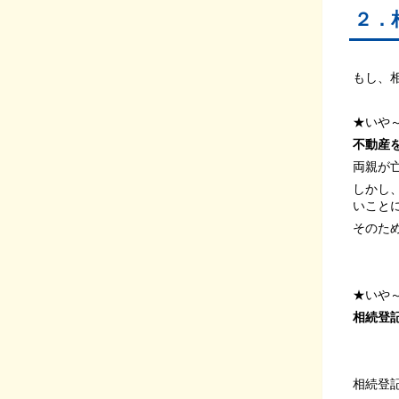
２．
もし、
★いや
不動産
両親が
しかし
いこと
そのた
★いや
相続登
相続登