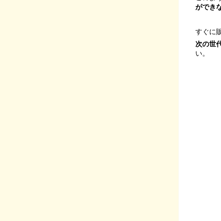
ができ
すぐに
次の世
い。