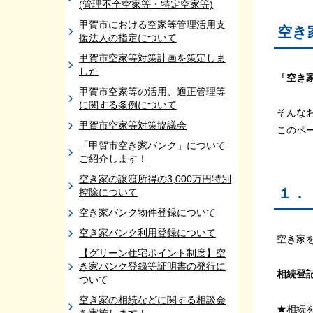
(管理不全空家等・特定空家等)
甲賀市における空家等管理活用支
空き
援法人の指定について
甲賀市空家等対策計画を策定しま
した
「空き
甲賀市空家等の活用、適正管理等
に関する条例について
そんな
甲賀市空家等対策協議会
このペ
「甲賀市空き家バンク」について
ご紹介します！
空き家の譲渡所得の3,000万円特別
１．
控除について
空き家バンク物件登録について
空き家バンク利用登録について
空き家
【グリーン住宅ポイント制度】空
き家バンク登録等証明書の発行に
相続登
ついて
空き家の相続などに関する相談会
★相続