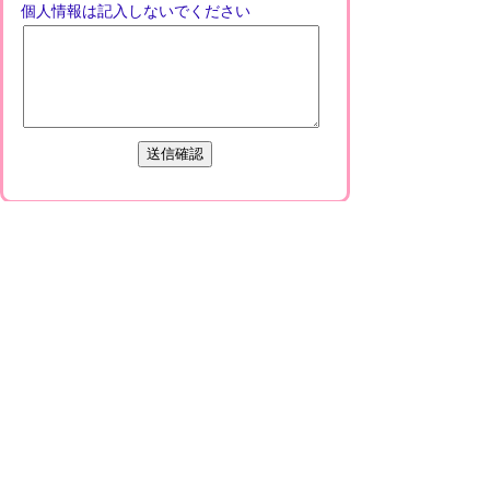
個人情報は記入しないでください
プライバシーポリシー
免責事項・著作権
リンクについて
このサイトの使い方
このサイトの考え方
甲賀市役所
〒528-8502
甲賀市水口町水口6053番地
TEL
0748-65-0650
FAX 0748-63-4086
市役所などの一般的な業務時間は9時～16時
45分です。（土・日曜日、祝日および12月