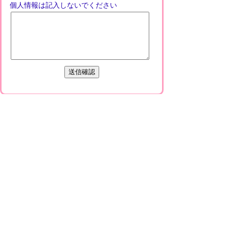
個人情報は記入しないでください
プライバシーポリシー
免責事項・著作権
リンクについて
このサイトの使い方
このサイトの考え方
甲賀市役所
〒528-8502
甲賀市水口町水口6053番地
TEL
0748-65-0650
FAX 0748-63-4086
市役所などの一般的な業務時間は9時～16時
45分です。（土・日曜日、祝日および12月